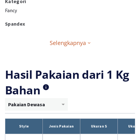
Kategori
Fancy
Spandex
Selengkapnya
Hasil Pakaian dari 1 Kg
Bahan
Pakaian Dewasa
Style
Jenis Pakaian
Ukuran S
Ukura