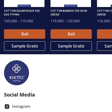
COTTON GALAXY BLACK 30S
COTTON BAMBOO 30S OLIVE
COTTON CO
DUSTY PINK
GREEN
GREEN
109.000
- 110.000
119.000
- 120.000
116.000
-
Beli
Beli
Sample Gratis
Sample Gratis
Sam
Social Media
Instagram