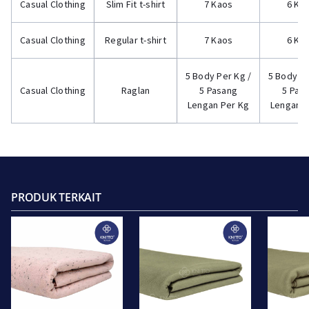
Casual Clothing
Slim Fit t-shirt
7 Kaos
6 Ka
Casual Clothing
Regular t-shirt
7 Kaos
6 Ka
5 Body Per Kg /
5 Body Pe
Casual Clothing
Raglan
5 Pasang
5 Pas
Lengan Per Kg
Lengan P
PRODUK TERKAIT