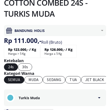
COTTON COMBED 24S -
TURKIS MUDA
BANDUNG: HOLIS
Rp 111.000,-
Roll (Bruto)
Rp 123.000,- / Kg
Rp 126.000,- / Kg
Harga > 5 Kg
Harga ≤ 5 Kg
Ketebalan
24s
30s
Kategori Warna
SEMUA
MUDA
SEDANG
TUA
JET BLACK
Turkis Muda