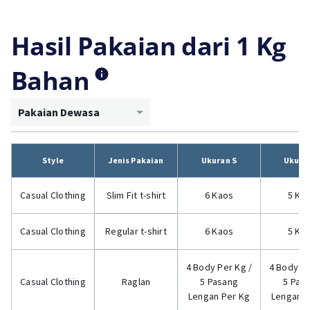
Hasil Pakaian dari 1 Kg
Bahan
Pakaian Dewasa
Style
Jenis Pakaian
Ukuran S
Ukura
Casual Clothing
Slim Fit t-shirt
6 Kaos
5 Ka
Casual Clothing
Regular t-shirt
6 Kaos
5 Ka
4 Body Per Kg /
4 Body Pe
Casual Clothing
Raglan
5 Pasang
5 Pas
Lengan Per Kg
Lengan P