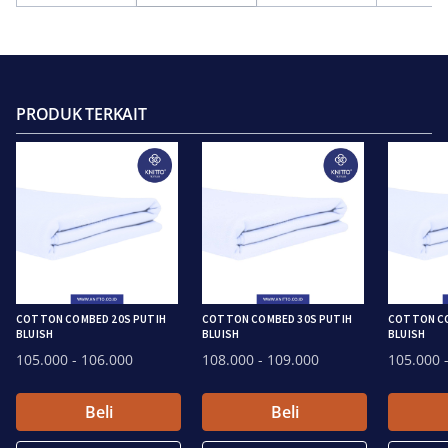
PRODUK TERKAIT
COTTON COMBED 20S PUTIH
COTTON COMBED 30S PUTIH
COTTON CO
BLUISH
BLUISH
BLUISH
105.000
- 106.000
108.000
- 109.000
105.000
-
Beli
Beli