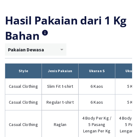
Hasil Pakaian dari 1 Kg
Bahan
Pakaian Dewasa
Style
Jenis Pakaian
Ukuran S
Ukura
Casual Clothing
Slim Fit t-shirt
6 Kaos
5 Ka
Casual Clothing
Regular t-shirt
6 Kaos
5 Ka
4 Body Per Kg /
4 Body Pe
Casual Clothing
Raglan
5 Pasang
5 Pas
Lengan Per Kg
Lengan P