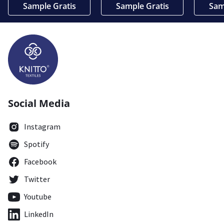
Sample Gratis
Sample Gratis
Sam
Social Media
Instagram
Spotify
Facebook
Twitter
Youtube
LinkedIn