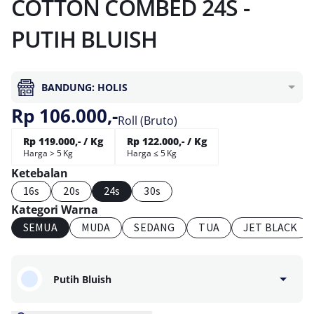
COTTON COMBED 24S -
PUTIH BLUISH
BANDUNG: HOLIS
Rp 106.000,-
Roll (Bruto)
Rp 119.000,- / Kg
Rp 122.000,- / Kg
Harga > 5 Kg
Harga ≤ 5 Kg
Ketebalan
16s
20s
24s
30s
Kategori Warna
SEMUA
MUDA
SEDANG
TUA
JET BLACK
Putih Bluish