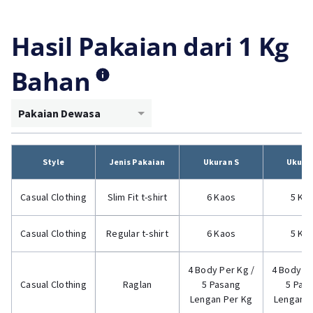
Hasil Pakaian dari 1 Kg
Bahan
Pakaian Dewasa
Style
Jenis Pakaian
Ukuran S
Ukura
Casual Clothing
Slim Fit t-shirt
6 Kaos
5 Ka
Casual Clothing
Regular t-shirt
6 Kaos
5 Ka
4 Body Per Kg /
4 Body Pe
Casual Clothing
Raglan
5 Pasang
5 Pas
Lengan Per Kg
Lengan P