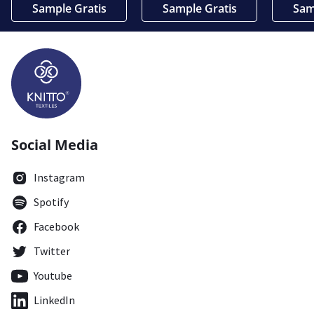
Sample Gratis
Sample Gratis
Sam
Social Media
Instagram
Spotify
Facebook
Twitter
Youtube
LinkedIn