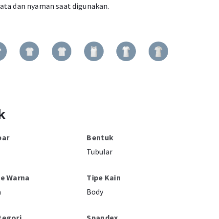
ata dan nyaman saat digunakan.
k
bar
Bentuk
Tubular
pe Warna
Tipe Kain
a
Body
tegori
Spandex