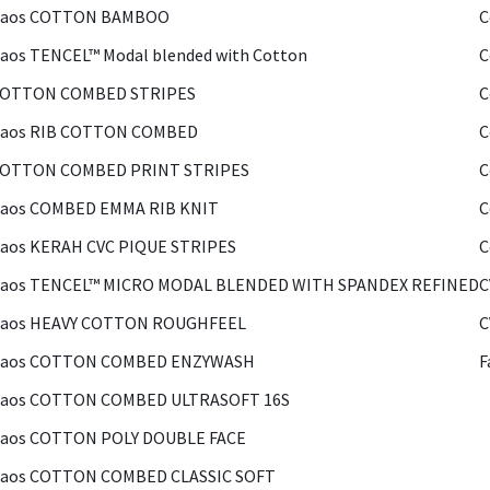
Kaos COTTON BAMBOO
C
aos TENCEL™ Modal blended with Cotton
C
COTTON COMBED STRIPES
C
Kaos RIB COTTON COMBED
C
COTTON COMBED PRINT STRIPES
C
Kaos COMBED EMMA RIB KNIT
C
aos KERAH CVC PIQUE STRIPES
C
Kaos TENCEL™ MICRO MODAL BLENDED WITH SPANDEX REFINED
C
Kaos HEAVY COTTON ROUGHFEEL
C
Kaos COTTON COMBED ENZYWASH
F
Kaos COTTON COMBED ULTRASOFT 16S
Kaos COTTON POLY DOUBLE FACE
Kaos COTTON COMBED CLASSIC SOFT