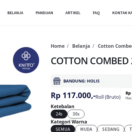
BELANJA
PANDUAN
ARTIKEL
FAQ
KONTAK K
Home
Belanja
Cotton Combe
COTTON COMBED 2
BANDUNG: HOLIS
Rp 117.000,-
Rp 
Roll (Bruto)
Har
Ketebalan
24s
30s
Kategori Warna
SEMUA
MUDA
SEDANG