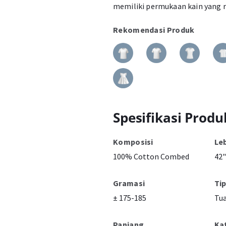
memiliki permukaan kain yang r
Rekomendasi Produk
Spesifikasi Produ
Komposisi
Le
100% Cotton Combed
42"
Gramasi
Ti
± 175-185
Tu
Panjang
Ka