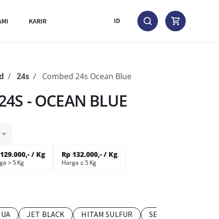
AMI
KARIR
ID
d
24s
Combed 24s Ocean Blue
4S - OCEAN BLUE
129.000,- / Kg
Rp 132.000,- / Kg
ga > 5 Kg
Harga ≤ 5 Kg
TUA
JET BLACK
HITAM SULFUR
SEDANG MUDA