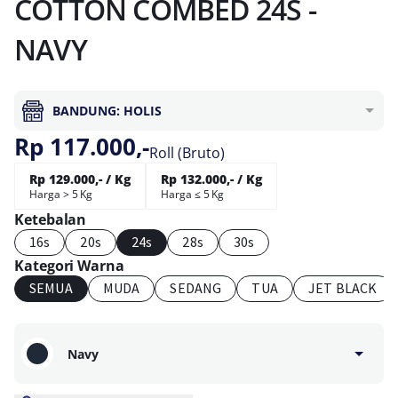
COTTON COMBED 24S -
NAVY
BANDUNG: HOLIS
Rp 117.000,-
Roll (Bruto)
Rp 129.000,- / Kg
Rp 132.000,- / Kg
Harga > 5 Kg
Harga ≤ 5 Kg
Ketebalan
16s
20s
24s
28s
30s
Kategori Warna
SEMUA
MUDA
SEDANG
TUA
JET BLACK
Navy