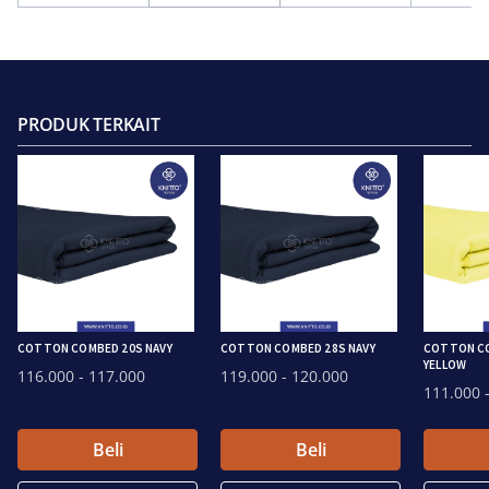
PRODUK TERKAIT
COTTON COMBED 20S NAVY
COTTON COMBED 28S NAVY
COTTON CO
YELLOW
116.000
- 117.000
119.000
- 120.000
111.000
-
Beli
Beli