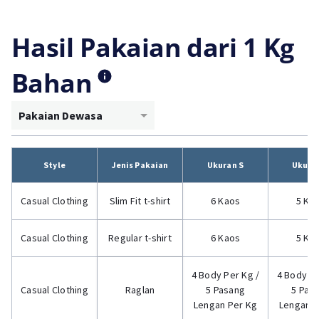
Hasil Pakaian dari 1 Kg
Bahan
Pakaian Dewasa
Style
Jenis Pakaian
Ukuran S
Ukura
Casual Clothing
Slim Fit t-shirt
6 Kaos
5 Ka
Casual Clothing
Regular t-shirt
6 Kaos
5 Ka
4 Body Per Kg /
4 Body Pe
Casual Clothing
Raglan
5 Pasang
5 Pas
Lengan Per Kg
Lengan P