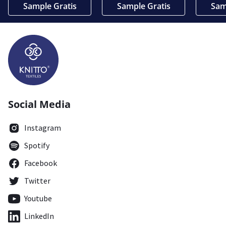
Sample Gratis
Sample Gratis
Sam
Social Media
Instagram
Spotify
Facebook
Twitter
Youtube
LinkedIn