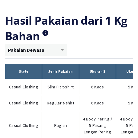
Hasil Pakaian dari 1 Kg
Bahan
Pakaian Dewasa
Style
Jenis Pakaian
Ukuran S
Ukura
Casual Clothing
Slim Fit t-shirt
6 Kaos
5 Ka
Casual Clothing
Regular t-shirt
6 Kaos
5 Ka
4 Body Per Kg /
4 Body Pe
Casual Clothing
Raglan
5 Pasang
5 Pas
Lengan Per Kg
Lengan P