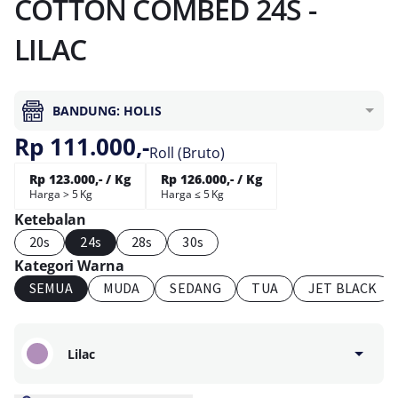
COTTON COMBED 24S -
LILAC
BANDUNG: HOLIS
Rp 111.000,-
Roll (Bruto)
Rp 123.000,- / Kg
Rp 126.000,- / Kg
Harga > 5 Kg
Harga ≤ 5 Kg
Ketebalan
20s
24s
28s
30s
Kategori Warna
SEMUA
MUDA
SEDANG
TUA
JET BLACK
Lilac