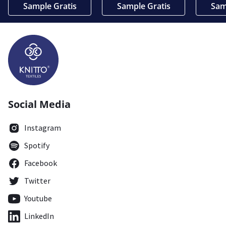
Sample Gratis
Sample Gratis
Sam
Social Media
Instagram
Spotify
Facebook
Twitter
Youtube
LinkedIn