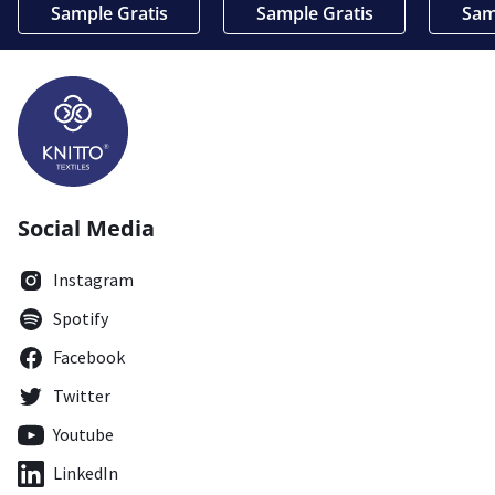
Sample Gratis
Sample Gratis
Sam
Social Media
Instagram
Spotify
Facebook
Twitter
Youtube
LinkedIn