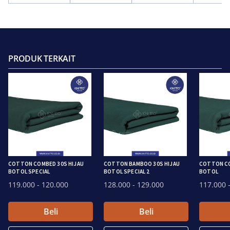
PRODUK TERKAIT
COTTON COMBED 30S HIJAU
COTTON BAMBOO 30S HIJAU
COTTON CO
BOTOL SPECIAL
BOTOL SPECIAL 2
BOTOL
119.000
- 120.000
128.000
- 129.000
117.000
-
Beli
Beli