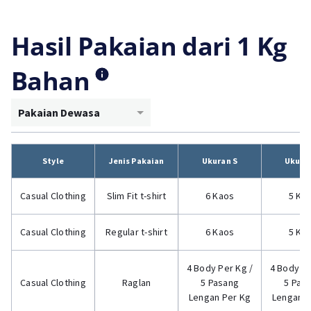
Hasil Pakaian dari 1 Kg
Bahan
Pakaian Dewasa
Style
Jenis Pakaian
Ukuran S
Ukura
Casual Clothing
Slim Fit t-shirt
6 Kaos
5 Ka
Casual Clothing
Regular t-shirt
6 Kaos
5 Ka
4 Body Per Kg /
4 Body Pe
Casual Clothing
Raglan
5 Pasang
5 Pas
Lengan Per Kg
Lengan P