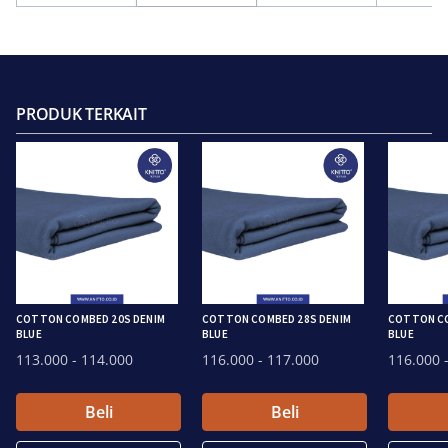
PRODUK TERKAIT
COTTON COMBED 20S DENIM
COTTON COMBED 28S DENIM
COTTON CO
BLUE
BLUE
BLUE
113.000
- 114.000
116.000
- 117.000
116.000
-
Beli
Beli