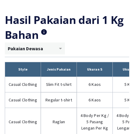
Hasil Pakaian dari 1 Kg
Bahan
Pakaian Dewasa
Style
Jenis Pakaian
Ukuran S
Ukura
Casual Clothing
Slim Fit t-shirt
6 Kaos
5 Ka
Casual Clothing
Regular t-shirt
6 Kaos
5 Ka
4 Body Per Kg /
4 Body Pe
Casual Clothing
Raglan
5 Pasang
5 Pas
Lengan Per Kg
Lengan P