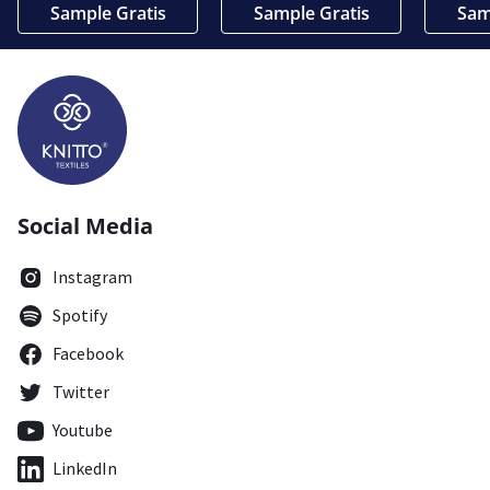
Sample Gratis
Sample Gratis
Sam
Social Media
Instagram
Spotify
Facebook
Twitter
Youtube
LinkedIn