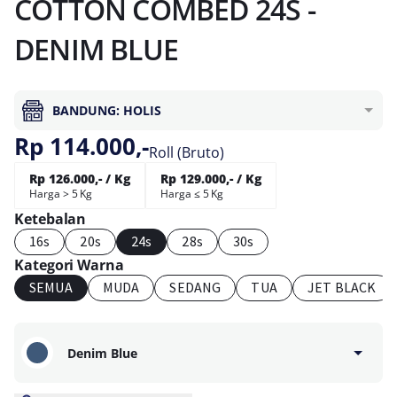
COTTON COMBED 24S -
DENIM BLUE
BANDUNG: HOLIS
Rp 114.000,-
Roll (Bruto)
Rp 126.000,- / Kg
Rp 129.000,- / Kg
Harga > 5 Kg
Harga ≤ 5 Kg
Ketebalan
16s
20s
24s
28s
30s
Kategori Warna
SEMUA
MUDA
SEDANG
TUA
JET BLACK
Denim Blue