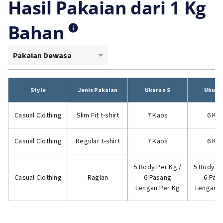
Hasil Pakaian dari 1 Kg
Bahan
Pakaian Dewasa
Style
Jenis Pakaian
Ukuran S
Ukura
Casual Clothing
Slim Fit t-shirt
7 Kaos
6 Ka
Casual Clothing
Regular t-shirt
7 Kaos
6 Ka
5 Body Per Kg /
5 Body Pe
Casual Clothing
Raglan
6 Pasang
6 Pas
Lengan Per Kg
Lengan P