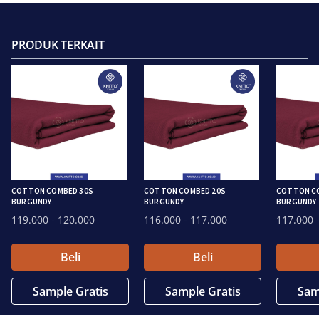
PRODUK TERKAIT
COTTON COMBED 30S
COTTON COMBED 20S
COTTON C
BURGUNDY
BURGUNDY
BURGUNDY
119.000
- 120.000
116.000
- 117.000
117.000
-
Beli
Beli
Sample Gratis
Sample Gratis
Sam