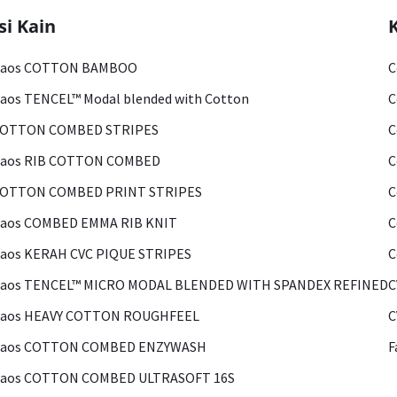
si Kain
Kaos COTTON BAMBOO
C
aos TENCEL™ Modal blended with Cotton
C
COTTON COMBED STRIPES
C
Kaos RIB COTTON COMBED
C
COTTON COMBED PRINT STRIPES
C
Kaos COMBED EMMA RIB KNIT
C
aos KERAH CVC PIQUE STRIPES
C
Kaos TENCEL™ MICRO MODAL BLENDED WITH SPANDEX REFINED
C
Kaos HEAVY COTTON ROUGHFEEL
C
Kaos COTTON COMBED ENZYWASH
F
Kaos COTTON COMBED ULTRASOFT 16S