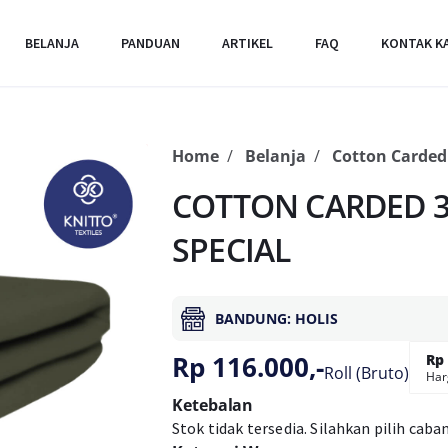
BELANJA
PANDUAN
ARTIKEL
FAQ
KONTAK K
Home
Belanja
Cotton Carded
COTTON CARDED 3
SPECIAL
BANDUNG: HOLIS
Rp 116.000,-
Rp 
Roll (Bruto)
Har
Ketebalan
Stok tidak tersedia. Silahkan pilih caba