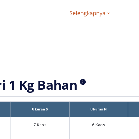
Selengkapnya
ri 1 Kg Bahan
Ukuran S
Ukuran M
7 Kaos
6 Kaos