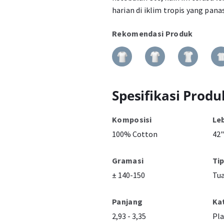
harian di iklim tropis yang panas
Rekomendasi Produk
Spesifikasi Produ
Komposisi
Le
100% Cotton
42"
Gramasi
Ti
± 140-150
Tua
Panjang
Ka
2,93 - 3,35
Pla