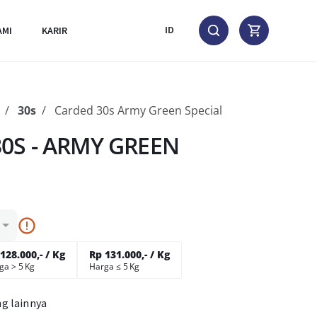
AMI
KARIR
ID
30s
Carded 30s Army Green Special
0S - ARMY GREEN
128.000,- / Kg
Rp 131.000,- / Kg
ga > 5 Kg
Harga ≤ 5 Kg
ng lainnya