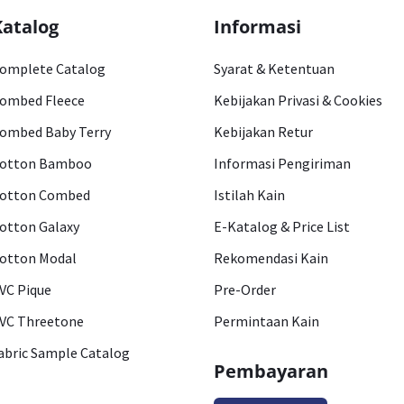
Katalog
Informasi
omplete Catalog
Syarat & Ketentuan
ombed Fleece
Kebijakan Privasi & Cookies
ombed Baby Terry
Kebijakan Retur
otton Bamboo
Informasi Pengiriman
otton Combed
Istilah Kain
otton Galaxy
E-Katalog & Price List
otton Modal
Rekomendasi Kain
VC Pique
Pre-Order
VC Threetone
Permintaan Kain
abric Sample Catalog
Pembayaran