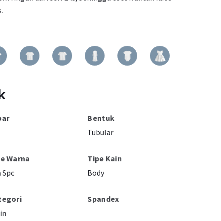
.
k
bar
Bentuk
Tubular
pe Warna
Tipe Kain
 Spc
Body
tegori
Spandex
in