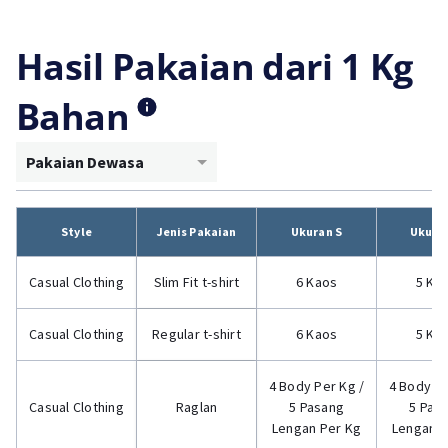
Hasil Pakaian dari 1 Kg
Bahan
Pakaian Dewasa
Style
Jenis Pakaian
Ukuran S
Ukura
Casual Clothing
Slim Fit t-shirt
6 Kaos
5 Ka
Casual Clothing
Regular t-shirt
6 Kaos
5 Ka
4 Body Per Kg /
4 Body Pe
Casual Clothing
Raglan
5 Pasang
5 Pas
Lengan Per Kg
Lengan P