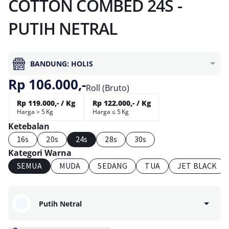
COTTON COMBED 24S -
PUTIH NETRAL
BANDUNG: HOLIS
Rp 106.000,-
Roll (Bruto)
Rp 119.000,- / Kg
Rp 122.000,- / Kg
Harga > 5 Kg
Harga ≤ 5 Kg
Ketebalan
16s
20s
24s
28s
30s
Kategori Warna
SEMUA
MUDA
SEDANG
TUA
JET BLACK
Putih Netral