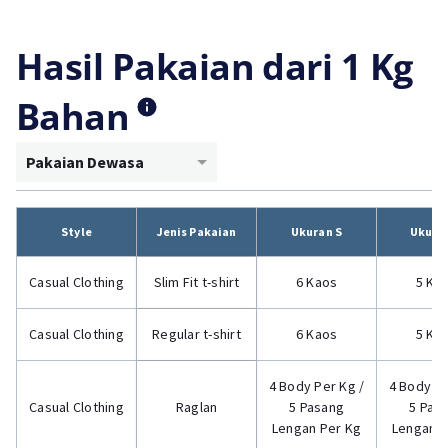
Hasil Pakaian dari 1 Kg
Bahan
Pakaian Dewasa
Style
Jenis Pakaian
Ukuran S
Ukura
Casual Clothing
Slim Fit t-shirt
6 Kaos
5 Ka
Casual Clothing
Regular t-shirt
6 Kaos
5 Ka
4 Body Per Kg /
4 Body Pe
Casual Clothing
Raglan
5 Pasang
5 Pas
Lengan Per Kg
Lengan P