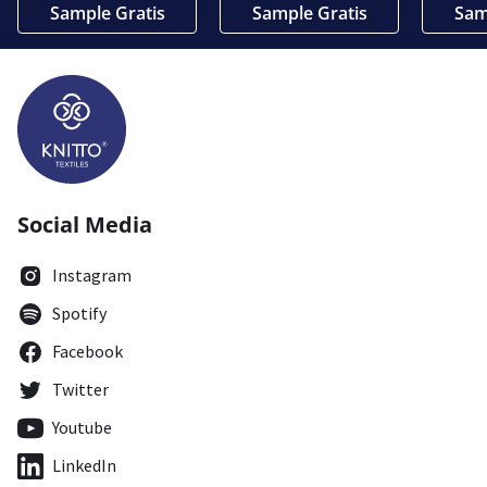
Sample Gratis
Sample Gratis
Sam
Social Media
Instagram
Spotify
Facebook
Twitter
Youtube
LinkedIn