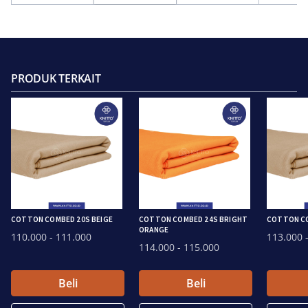
PRODUK TERKAIT
COTTON COMBED 20S BEIGE
COTTON COMBED 24S BRIGHT
COTTON CO
ORANGE
110.000
- 111.000
113.000
-
114.000
- 115.000
Beli
Beli