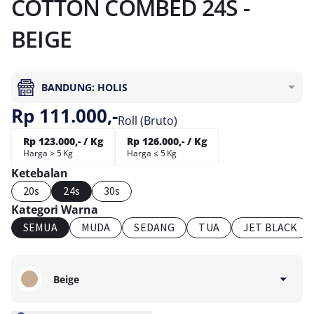
COTTON COMBED 24S -
BEIGE
BANDUNG: HOLIS
Rp 111.000,-
Roll (Bruto)
Rp 123.000,- / Kg
Rp 126.000,- / Kg
Harga > 5 Kg
Harga ≤ 5 Kg
Ketebalan
20s
24s
30s
Kategori Warna
SEMUA
MUDA
SEDANG
TUA
JET BLACK
Beige