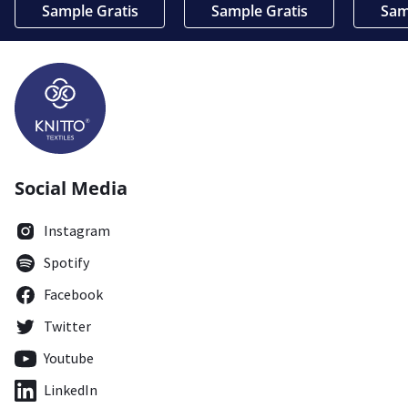
Sample Gratis
Sample Gratis
Sam
Social Media
Instagram
Spotify
Facebook
Twitter
Youtube
LinkedIn