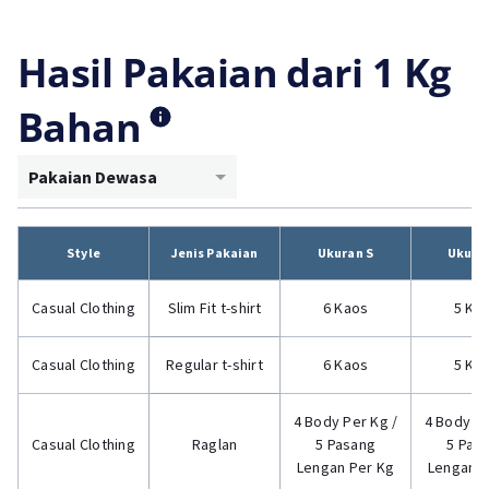
Hasil Pakaian dari 1 Kg
Bahan
Pakaian Dewasa
Style
Jenis Pakaian
Ukuran S
Ukura
Casual Clothing
Slim Fit t-shirt
6 Kaos
5 Ka
Casual Clothing
Regular t-shirt
6 Kaos
5 Ka
4 Body Per Kg /
4 Body Pe
Casual Clothing
Raglan
5 Pasang
5 Pas
Lengan Per Kg
Lengan P