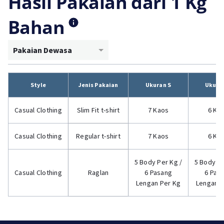
Hasil Pakaian dari 1 Kg
Bahan
Pakaian Dewasa
Style
Jenis Pakaian
Ukuran S
Ukura
Casual Clothing
Slim Fit t-shirt
7 Kaos
6 Ka
Casual Clothing
Regular t-shirt
7 Kaos
6 Ka
5 Body Per Kg /
5 Body Pe
Casual Clothing
Raglan
6 Pasang
6 Pas
Lengan Per Kg
Lengan P