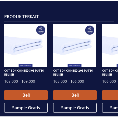
PRODUK TERKAIT
COTTON COMBED 30S PUTIH
COTTON COMBED 20S PUTIH
COTTON CO
BLUISH
BLUISH
BLUISH
108.000
- 109.000
105.000
- 106.000
106.000
-
Beli
Beli
Sample Gratis
Sample Gratis
Sam