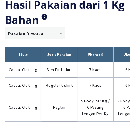
Hasil Pakaian dari 1 Kg
Bahan
Pakaian Dewasa
Style
Jenis Pakaian
Ukuran S
Ukura
Casual Clothing
Slim Fit t-shirt
7 Kaos
6 Ka
Casual Clothing
Regular t-shirt
7 Kaos
6 Ka
5 Body Per Kg /
5 Body Pe
Casual Clothing
Raglan
6 Pasang
6 Pas
Lengan Per Kg
Lengan P