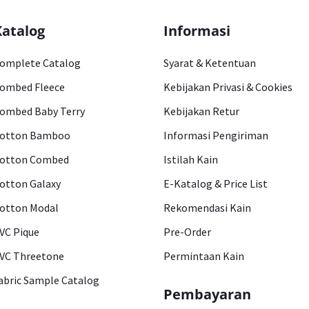
Katalog
Informasi
omplete Catalog
Syarat & Ketentuan
ombed Fleece
Kebijakan Privasi & Cookies
ombed Baby Terry
Kebijakan Retur
otton Bamboo
Informasi Pengiriman
otton Combed
Istilah Kain
otton Galaxy
E-Katalog & Price List
otton Modal
Rekomendasi Kain
VC Pique
Pre-Order
VC Threetone
Permintaan Kain
abric Sample Catalog
Pembayaran