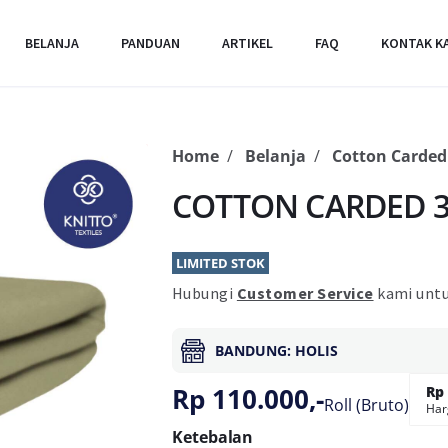
BELANJA
PANDUAN
ARTIKEL
FAQ
KONTAK K
Home
Belanja
Cotton Carded
COTTON CARDED 30
LIMITED STOK
Hubungi
Customer Service
kami untu
BANDUNG: HOLIS
Rp 110.000,-
Rp 
Roll (Bruto)
Har
Ketebalan