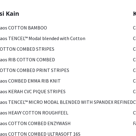
si Kain
Kaos COTTON BAMBOO
C
aos TENCEL™ Modal blended with Cotton
C
COTTON COMBED STRIPES
C
Kaos RIB COTTON COMBED
C
COTTON COMBED PRINT STRIPES
C
Kaos COMBED EMMA RIB KNIT
C
aos KERAH CVC PIQUE STRIPES
C
Kaos TENCEL™ MICRO MODAL BLENDED WITH SPANDEX REFINED
C
Kaos HEAVY COTTON ROUGHFEEL
C
Kaos COTTON COMBED ENZYWASH
F
Kaos COTTON COMBED ULTRASOFT 16S