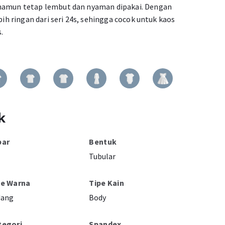
 namun tetap lembut dan nyaman dipakai. Dengan
ebih ringan dari seri 24s, sehingga cocok untuk kaos
.
k
bar
Bentuk
Tubular
pe Warna
Tipe Kain
dang
Body
tegori
Spandex