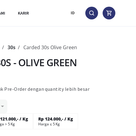
AMI
KARIR
ID
30s
Carded 30s Olive Green
S - OLIVE GREEN
k Pre-Order dengan quantity lebih besar
121.000,- / Kg
Rp 124.000,- / Kg
ga > 5 Kg
Harga ≤ 5 Kg