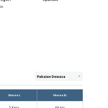
in
Pakaian Dewasa
Ukuran L
Ukuran XL
5 Kaos
4 Kaos