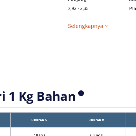
2,93 - 3,35
Pla
Selengkapnya
ri 1 Kg Bahan
Ukuran S
Ukuran M
7 Kaos
6 Kaos