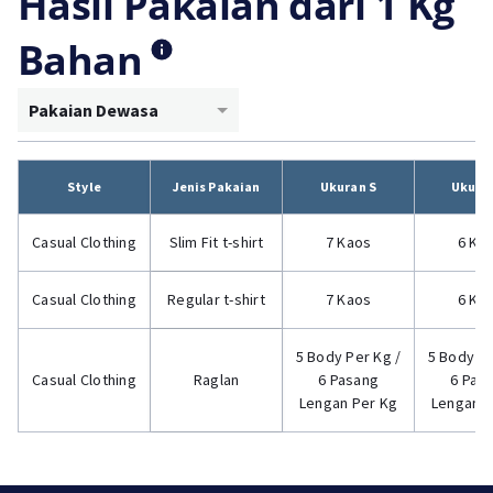
Hasil Pakaian dari 1 Kg
Bahan
Pakaian Dewasa
Style
Jenis Pakaian
Ukuran S
Ukura
Casual Clothing
Slim Fit t-shirt
7 Kaos
6 Ka
Casual Clothing
Regular t-shirt
7 Kaos
6 Ka
5 Body Per Kg /
5 Body Pe
Casual Clothing
Raglan
6 Pasang
6 Pas
Lengan Per Kg
Lengan P