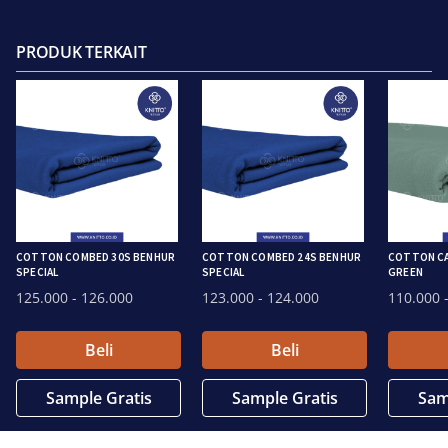
PRODUK TERKAIT
COTTON COMBED 30S BENHUR
COTTON COMBED 24S BENHUR
COTTON CA
SPECIAL
SPECIAL
GREEN
125.000
- 126.000
123.000
- 124.000
110.000
-
Beli
Beli
Sample Gratis
Sample Gratis
Sam