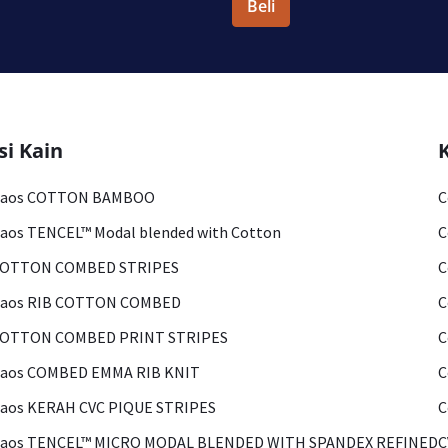
Beli
si Kain
Kaos COTTON BAMBOO
C
aos TENCEL™ Modal blended with Cotton
C
COTTON COMBED STRIPES
C
Kaos RIB COTTON COMBED
C
COTTON COMBED PRINT STRIPES
C
Kaos COMBED EMMA RIB KNIT
C
aos KERAH CVC PIQUE STRIPES
C
Kaos TENCEL™ MICRO MODAL BLENDED WITH SPANDEX REFINED
C