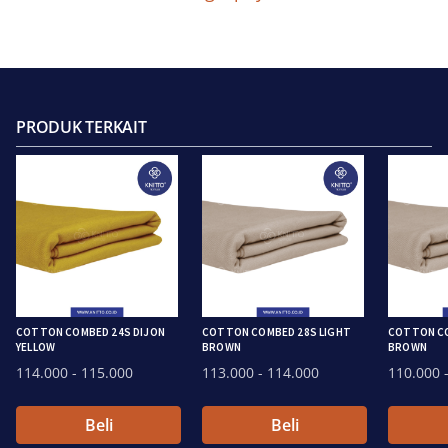
PRODUK TERKAIT
COTTON COMBED 24S DIJON
COTTON COMBED 28S LIGHT
COTTON CO
YELLOW
BROWN
BROWN
114.000
- 115.000
113.000
- 114.000
110.000
-
Beli
Beli