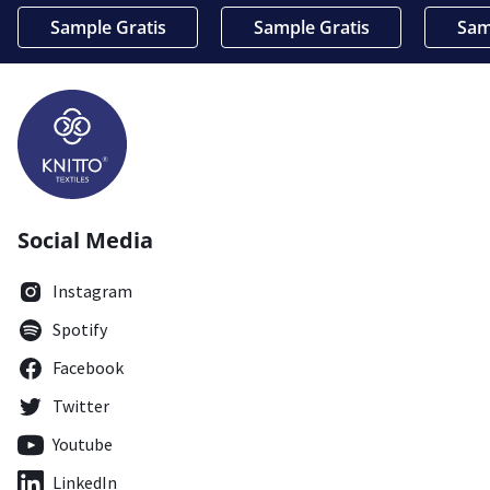
Sample Gratis
Sample Gratis
Sam
Social Media
Instagram
Spotify
Facebook
Twitter
Youtube
LinkedIn