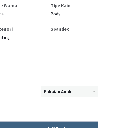
pe Warna
Tipe Kain
da
Body
tegori
Spandex
nting
Pakaian Anak