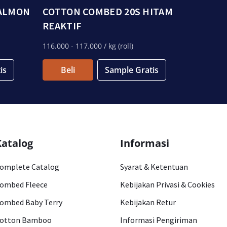
SALMON
COTTON COMBED 20S HITAM
REAKTIF
116.000
- 117.000
/ kg (roll)
is
Beli
Sample Gratis
Katalog
Informasi
omplete Catalog
Syarat & Ketentuan
ombed Fleece
Kebijakan Privasi & Cookies
ombed Baby Terry
Kebijakan Retur
otton Bamboo
Informasi Pengiriman