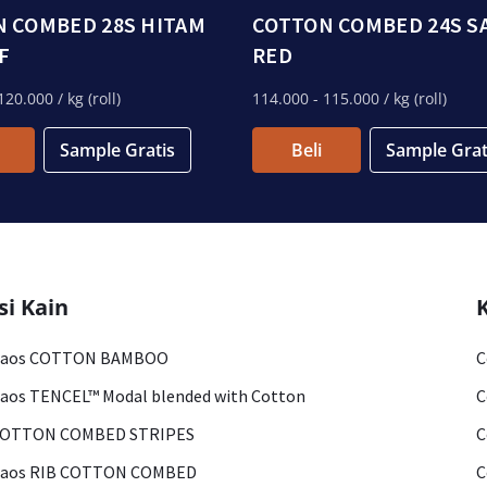
 COMBED 28S HITAM
COTTON COMBED 24S 
F
RED
120.000
/ kg (roll)
114.000
- 115.000
/ kg (roll)
Sample Gratis
Beli
Sample Grat
si Kain
Kaos COTTON BAMBOO
C
aos TENCEL™ Modal blended with Cotton
C
COTTON COMBED STRIPES
C
Kaos RIB COTTON COMBED
C