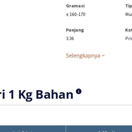
Gramasi
Ti
± 160-170
Mu
Panjang
Ka
3.36
Pri
Selengkapnya
ri 1 Kg Bahan