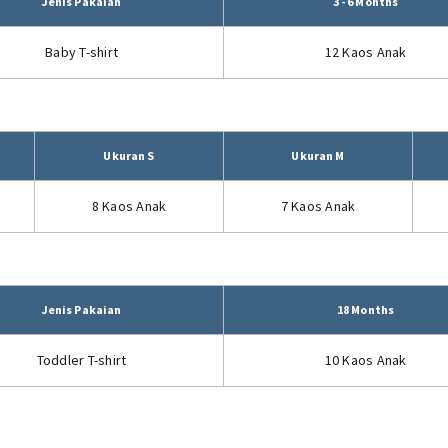
Jenis Pakaian
3 - 6 Months
Baby T-shirt
12 Kaos Anak
Ukuran S
Ukuran M
8 Kaos Anak
7 Kaos Anak
Jenis Pakaian
18 Months
Toddler T-shirt
10 Kaos Anak