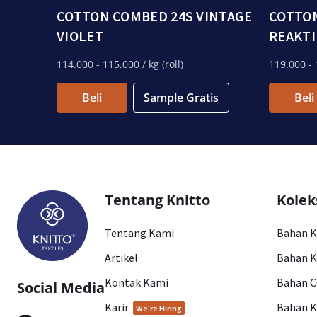
COTTON COMBED 24S VINTAGE
COTTON
VIOLET
REAKTI
114.000
- 115.000
/ kg (roll)
119.000
- 
Beli
Sample Gratis
Beli
Tentang Knitto
Kolek
Tentang Kami
Bahan 
Artikel
Bahan K
Kontak Kami
Bahan 
Social Media
Karir
Bahan 
We're Hiring