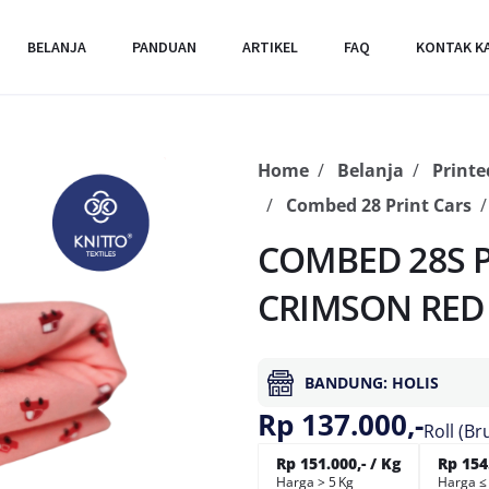
BELANJA
PANDUAN
ARTIKEL
FAQ
KONTAK K
Home
Belanja
Printe
Combed 28 Print Cars
COMBED 28S P
CRIMSON RED
BANDUNG: HOLIS
Rp 137.000,-
Roll (Br
Rp 151.000,- / Kg
Rp 154.
Harga > 5 Kg
Harga ≤