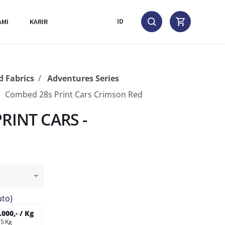
AMI
KARIR
ID
d Fabrics
Adventures Series
Combed 28s Print Cars Crimson Red
RINT CARS -
uto)
000,- / Kg
 5 Kg