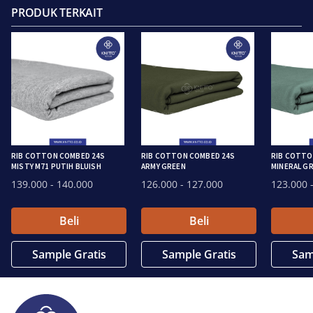
PRODUK TERKAIT
RIB COTTON COMBED 24S
RIB COTTON COMBED 24S
RIB COTTO
MISTY M71 PUTIH BLUISH
ARMY GREEN
MINERAL G
139.000
- 140.000
126.000
- 127.000
123.000
-
Beli
Beli
Sample Gratis
Sample Gratis
Sam