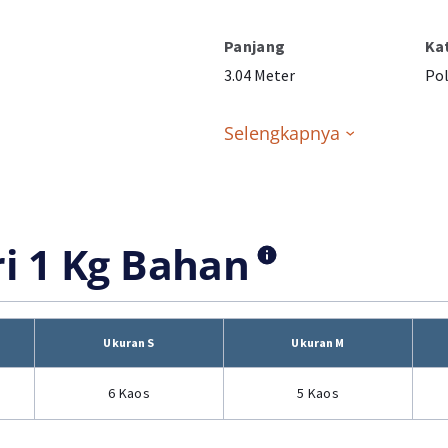
Panjang
Ka
3.04 Meter
Pol
Selengkapnya
ri 1 Kg Bahan
Ukuran S
Ukuran M
6 Kaos
5 Kaos