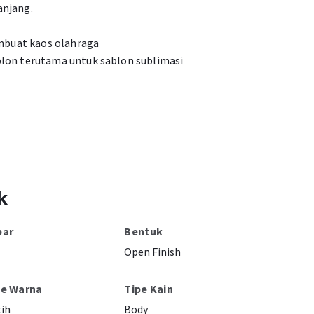
anjang.
buat kaos olahraga
blon terutama untuk sablon sublimasi
k
bar
Bentuk
Open Finish
pe Warna
Tipe Kain
ih
Body