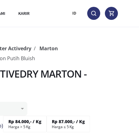
AMI
KARIR
ID
ter Activedry
Marton
on Putih Bluish
TIVEDRY MARTON -
Rp 84.000,- / Kg
Rp 87.000,- / Kg
o)
Harga > 5 Kg
Harga ≤ 5 Kg