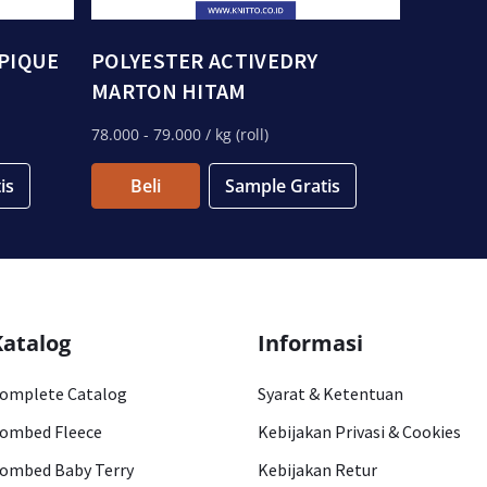
 PIQUE
POLYESTER ACTIVEDRY
MARTON HITAM
78.000
- 79.000
/ kg (roll)
is
Beli
Sample Gratis
Katalog
Informasi
omplete Catalog
Syarat & Ketentuan
ombed Fleece
Kebijakan Privasi & Cookies
ombed Baby Terry
Kebijakan Retur