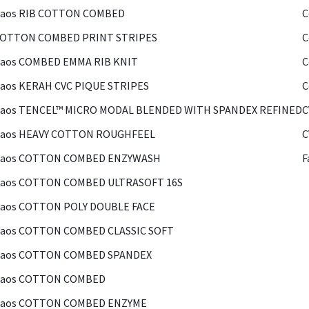
Kaos RIB COTTON COMBED
C
COTTON COMBED PRINT STRIPES
C
Kaos COMBED EMMA RIB KNIT
C
aos KERAH CVC PIQUE STRIPES
C
Kaos TENCEL™ MICRO MODAL BLENDED WITH SPANDEX REFINED
C
Kaos HEAVY COTTON ROUGHFEEL
C
Kaos COTTON COMBED ENZYWASH
F
Kaos COTTON COMBED ULTRASOFT 16S
Kaos COTTON POLY DOUBLE FACE
Kaos COTTON COMBED CLASSIC SOFT
Kaos COTTON COMBED SPANDEX
Kaos COTTON COMBED
Kaos COTTON COMBED ENZYME