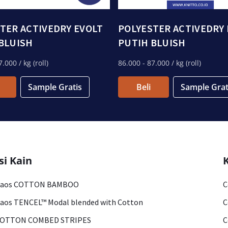
TER ACTIVEDRY EVOLT
POLYESTER ACTIVEDRY
BLUISH
PUTIH BLUISH
7.000
/ kg (roll)
86.000
- 87.000
/ kg (roll)
Sample Gratis
Beli
Sample Grat
si Kain
Kaos COTTON BAMBOO
C
aos TENCEL™ Modal blended with Cotton
C
COTTON COMBED STRIPES
C