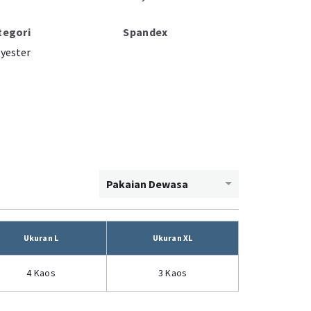
tegori
Spandex
yester
Pakaian Dewasa
Ukuran L
Ukuran XL
4 Kaos
3 Kaos