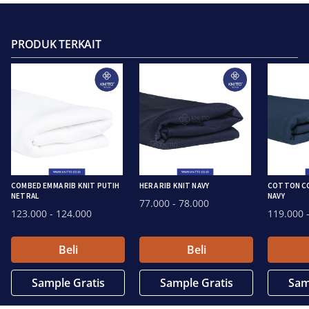
PRODUK TERKAIT
COMBED EMMA RIB KNIT PUTIH
HERA RIB KNIT NAVY
COTTON CO
NETRAL
NAVY
77.000
- 78.000
123.000
- 124.000
119.000
-
Beli
Beli
Sample Gratis
Sample Gratis
Sam