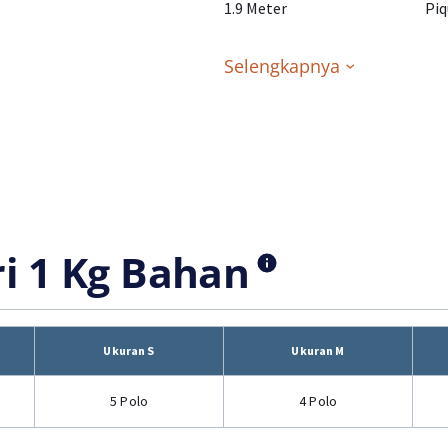
1.9 Meter
Piq
Selengkapnya
ri 1 Kg Bahan
Ukuran S
Ukuran M
5 Polo
4 Polo