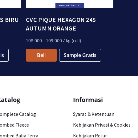
S BIRU
CVC PIQUE HEXAGON 24S
AUTUMN ORANGE
108.000
- 109.000
/ kg (roll)
is
Beli
Sample Gratis
Katalog
Informasi
omplete Catalog
Syarat & Ketentuan
ombed Fleece
Kebijakan Privasi & Cookies
ombed Baby Terry
Kebijakan Retur