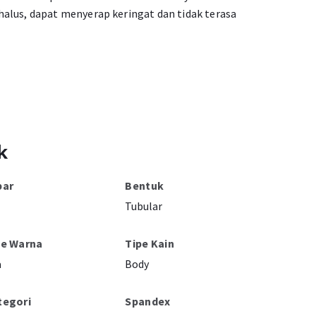
alus, dapat menyerap keringat dan tidak terasa
k
bar
Bentuk
Tubular
pe Warna
Tipe Kain
a
Body
tegori
Spandex