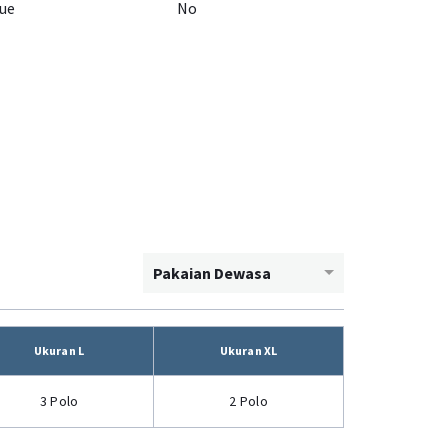
ue
No
Pakaian Dewasa
Ukuran L
Ukuran XL
3 Polo
2 Polo