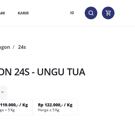
AMI
KARIR
ID
agon
24s
a
ON 24S - UNGU TUA
119.000,- / Kg
Rp 122.000,- / Kg
ga > 5 Kg
Harga ≤ 5 Kg