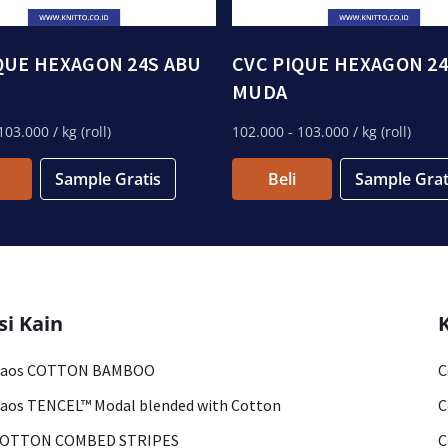
QUE HEXAGON 24S ABU
CVC PIQUE HEXAGON 24
MUDA
103.000
/ kg (roll)
102.000
- 103.000
/ kg (roll)
Sample Gratis
Beli
Sample Grat
si Kain
Kaos COTTON BAMBOO
C
aos TENCEL™ Modal blended with Cotton
C
COTTON COMBED STRIPES
C