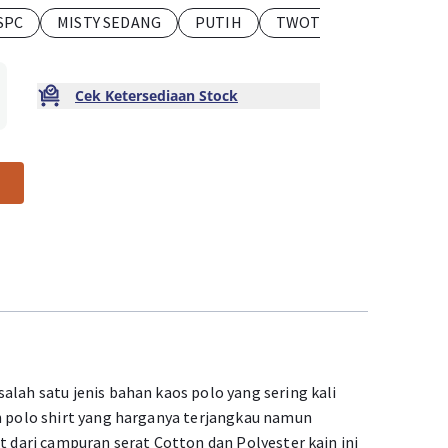
SPC
MISTY SEDANG
PUTIH
TWOTONE
TUA SPC
Cek Ketersediaan Stock
alah satu jenis bahan kaos polo yang sering kali
an polo shirt yang harganya terjangkau namun
at dari campuran serat Cotton dan Polyester kain ini