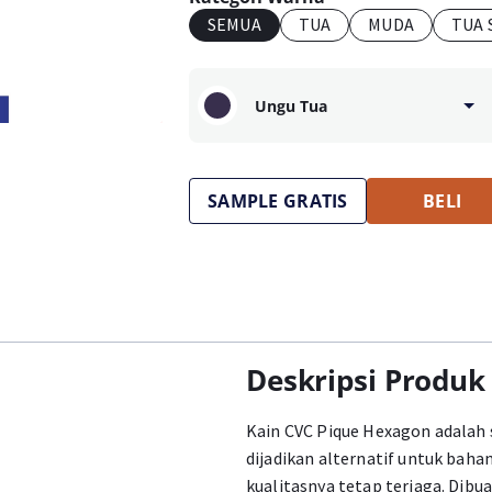
SEMUA
TUA
MUDA
TUA 
Ungu Tua
SAMPLE GRATIS
BELI
Deskripsi Produk
Kain CVC Pique Hexagon adalah s
dijadikan alternatif untuk bah
kualitasnya tetap terjaga. Dibu