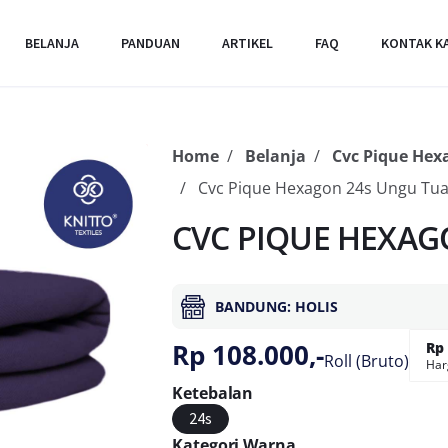
BELANJA
PANDUAN
ARTIKEL
FAQ
KONTAK K
Home
Belanja
Cvc Pique Hex
Cvc Pique Hexagon 24s Ungu Tu
CVC PIQUE HEXAG
BANDUNG: HOLIS
Rp 108.000,-
Rp 
Roll (Bruto)
Har
Ketebalan
24s
Kategori Warna