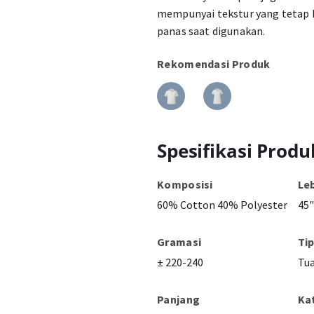
mempunyai tekstur yang tetap h
panas saat digunakan.
Rekomendasi Produk
Spesifikasi Produ
Komposisi
Le
60% Cotton 40% Polyester
45"
Gramasi
Ti
± 220-240
Tu
Panjang
Ka