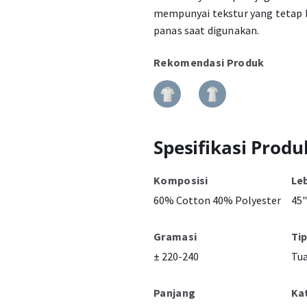
mempunyai tekstur yang tetap h
panas saat digunakan.
Rekomendasi Produk
Spesifikasi Produ
Komposisi
Le
60% Cotton 40% Polyester
45"
Gramasi
Ti
± 220-240
Tu
Panjang
Ka