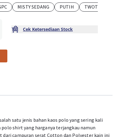
SPC
MISTY SEDANG
PUTIH
TWOTONE
TUA SPC
Cek Ketersediaan Stock
alah satu jenis bahan kaos polo yang sering kali
an polo shirt yang harganya terjangkau namun
at dari campuran serat Cotton dan Polyester kain ini