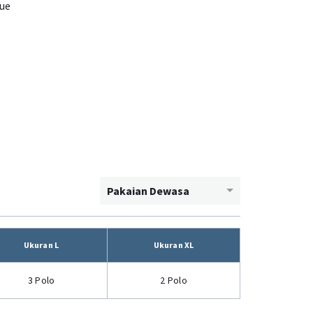
ue
Pakaian Dewasa
Ukuran L
Ukuran XL
3 Polo
2 Polo