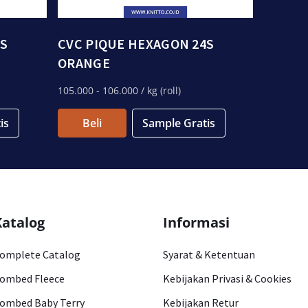
4S
CVC PIQUE HEXAGON 24S
ORANGE
105.000
- 106.000
/ kg (roll)
is
Beli
Sample Gratis
Katalog
Informasi
omplete Catalog
Syarat & Ketentuan
ombed Fleece
Kebijakan Privasi & Cookies
ombed Baby Terry
Kebijakan Retur