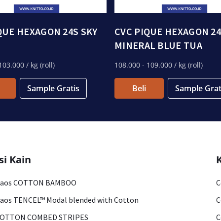
QUE HEXAGON 24S SKY
CVC PIQUE HEXAGON 2
MINERAL BLUE TUA
103.000
/ kg (roll)
108.000
- 109.000
/ kg (roll)
Sample Gratis
Beli
Sample Grat
si Kain
Kaos COTTON BAMBOO
C
aos TENCEL™ Modal blended with Cotton
C
COTTON COMBED STRIPES
C