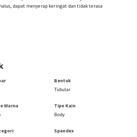
alus, dapat menyerap keringat dan tidak terasa
k
bar
Bentuk
Tubular
pe Warna
Tipe Kain
a
Body
tegori
Spandex