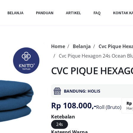
BELANJA
PANDUAN
ARTIKEL
FAQ
KONTAK K
Home
Belanja
Cvc Pique Hex
Cvc Pique Hexagon 24s Ocean Bl
CVC PIQUE HEXAG
BANDUNG: HOLIS
Rp 108.000,-
Rp 
Roll (Bruto)
Har
Ketebalan
24s
Kategori Warna