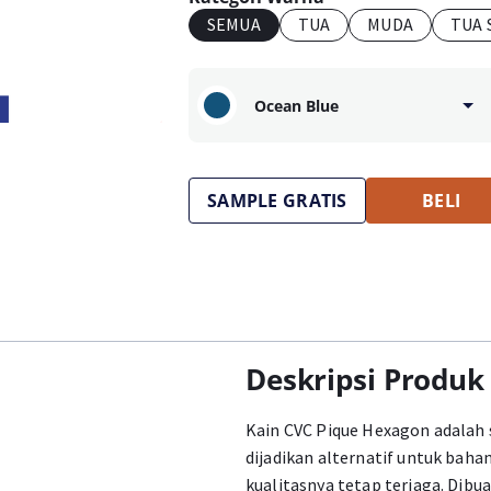
SEMUA
TUA
MUDA
TUA 
Ocean Blue
SAMPLE GRATIS
BELI
Deskripsi Produk
Kain CVC Pique Hexagon adalah s
dijadikan alternatif untuk bah
kualitasnya tetap terjaga. Dibu