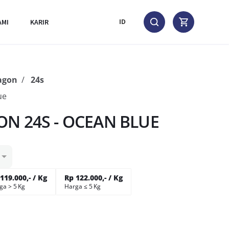
AMI
KARIR
ID
agon
24s
ue
ON 24S - OCEAN BLUE
119.000,- / Kg
Rp 122.000,- / Kg
ga > 5 Kg
Harga ≤ 5 Kg