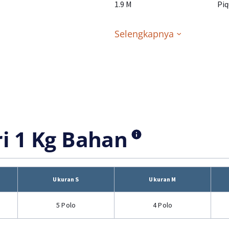
1.9 M
Piq
Selengkapnya
ri 1 Kg Bahan
Ukuran S
Ukuran M
5 Polo
4 Polo