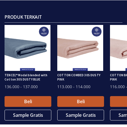
PRODUK TERKAIT
TENCEL™ Modal blended with
COTTON COMBED 30S DUSTY
COTTON BA
Cotton 30S DUSTY BLUE
PINK
PINK
136.000
- 137.000
113.000
- 114.000
116.000
-
Beli
Beli
Sample Gratis
Sample Gratis
Sam