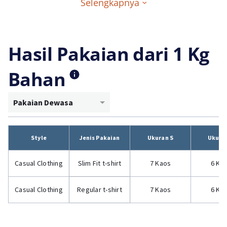
Selengkapnya
Hasil Pakaian dari 1 Kg
Bahan
Pakaian Dewasa
Style
Jenis Pakaian
Ukuran S
Ukura
Casual Clothing
Slim Fit t-shirt
7 Kaos
6 Ka
Casual Clothing
Regular t-shirt
7 Kaos
6 Ka