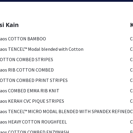
si Kain
Kaos COTTON BAMBOO
C
aos TENCEL™ Modal blended with Cotton
C
COTTON COMBED STRIPES
C
Kaos RIB COTTON COMBED
C
COTTON COMBED PRINT STRIPES
C
Kaos COMBED EMMA RIB KNIT
C
aos KERAH CVC PIQUE STRIPES
C
Kaos TENCEL™ MICRO MODAL BLENDED WITH SPANDEX REFINED
C
Kaos HEAVY COTTON ROUGHFEEL
C
Kaos COTTON COMBED ENZYWASH
F