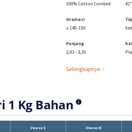
100% Cotton Combed
42"
Gramasi
Ti
± 140-150
Se
Panjang
Ka
2,93 - 3,35
Pla
Selengkapnya
ri 1 Kg Bahan
Ukuran S
Ukuran M