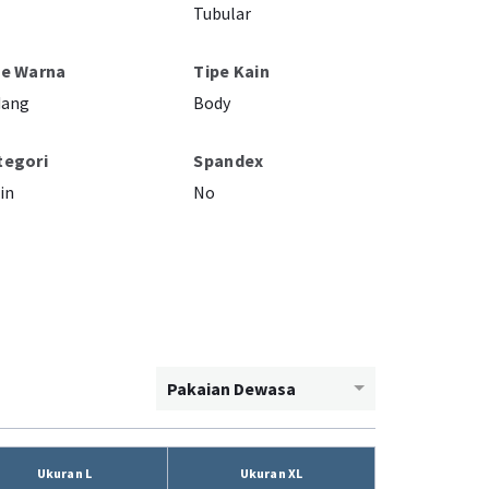
Tubular
pe Warna
Tipe Kain
dang
Body
tegori
Spandex
in
No
Pakaian Dewasa
Ukuran L
Ukuran XL