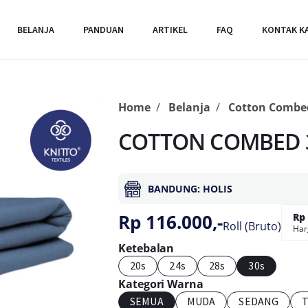
BELANJA
PANDUAN
ARTIKEL
FAQ
KONTAK K
Home
Belanja
Cotton Combe
COTTON COMBED 30
BANDUNG: HOLIS
Rp 116.000,-
Rp 
Roll (Bruto)
Har
Ketebalan
20s
24s
28s
30s
Kategori Warna
SEMUA
MUDA
SEDANG