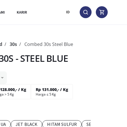
AMI
KARIR
ID
d
30s
Combed 30s Steel Blue
S - STEEL BLUE
128.000,- / Kg
Rp 131.000,- / Kg
ga > 5 Kg
Harga ≤ 5 Kg
TUA
JET BLACK
HITAM SULFUR
SEDANG MUDA