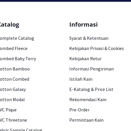
Katalog
Informasi
omplete Catalog
Syarat & Ketentuan
ombed Fleece
Kebijakan Privasi & Cookies
ombed Baby Terry
Kebijakan Retur
otton Bamboo
Informasi Pengiriman
otton Combed
Istilah Kain
otton Galaxy
E-Katalog & Price List
otton Modal
Rekomendasi Kain
VC Pique
Pre-Order
VC Threetone
Permintaan Kain
abric Sample Catalog