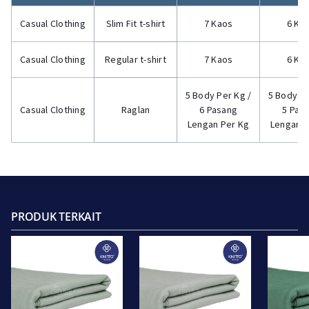
Casual Clothing
Slim Fit t-shirt
7 Kaos
6 Ka
Casual Clothing
Regular t-shirt
7 Kaos
6 Ka
5 Body Per Kg /
5 Body Pe
Casual Clothing
Raglan
6 Pasang
5 Pas
Lengan Per Kg
Lengan P
PRODUK TERKAIT