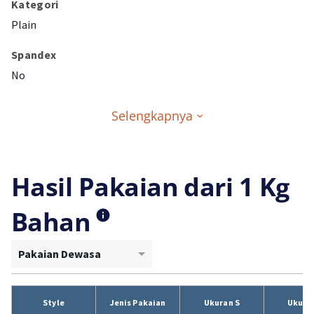
Kategori
Plain
Spandex
No
Selengkapnya
Hasil Pakaian dari 1 Kg
Bahan
Pakaian Dewasa
Style
Jenis Pakaian
Ukuran S
Ukura