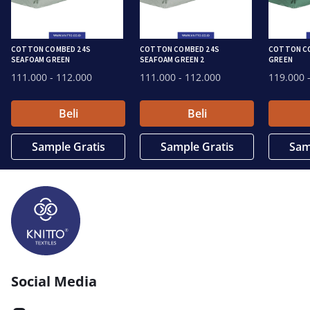
COTTON COMBED 24S
COTTON COMBED 24S
COTTON C
SEAFOAM GREEN
SEAFOAM GREEN 2
GREEN
111.000
- 112.000
111.000
- 112.000
119.000
-
Beli
Beli
Sample Gratis
Sample Gratis
Sam
Social Media