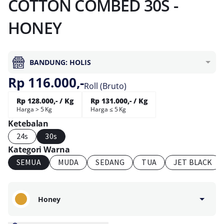
COTTON COMBED 30S -
HONEY
BANDUNG: HOLIS
Rp 116.000,-
Roll (Bruto)
Rp 128.000,- / Kg
Rp 131.000,- / Kg
Harga > 5 Kg
Harga ≤ 5 Kg
Ketebalan
24s
30s
Kategori Warna
SEMUA
MUDA
SEDANG
TUA
JET BLACK
Honey