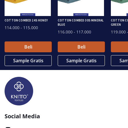
COTTON COMBED 24S HONEY
COTTON COMBED 30S MINERAL
COTTON C
BLUE
GREEN
114.000
- 115.000
116.000
- 117.000
119.000
-
Beli
Beli
Sample Gratis
Sample Gratis
Sam
Social Media