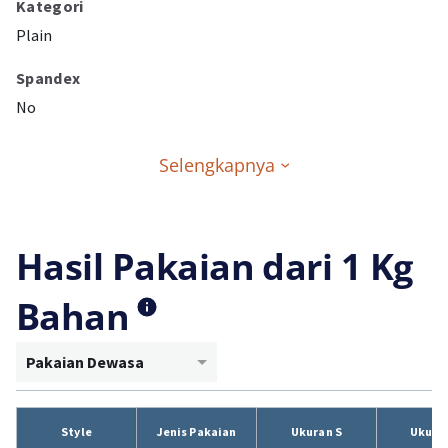
Kategori
Plain
Spandex
No
Selengkapnya
Hasil Pakaian dari 1 Kg
Bahan
Pakaian Dewasa
Style
Jenis Pakaian
Ukuran S
Ukura