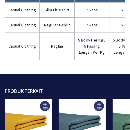
Casual Clothing
Slim Fit t-shirt
7 Kaos
6 Ka
Casual Clothing
Regular t-shirt
7 Kaos
6 Ka
5 Body Per Kg /
5 Body Pe
Casual Clothing
Raglan
6 Pasang
5 Pas
Lengan Per Kg
Lengan P
PRODUK TERKAIT