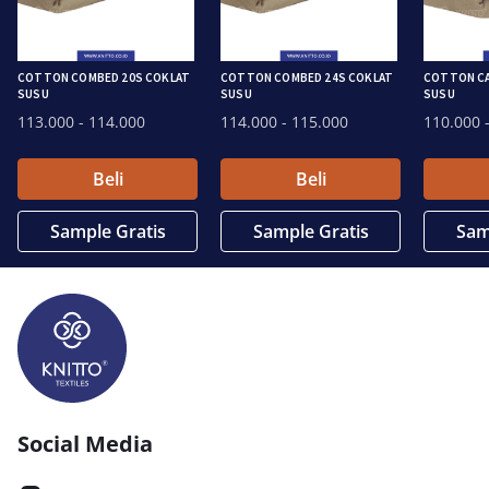
COTTON COMBED 20S COKLAT
COTTON COMBED 24S COKLAT
COTTON CA
SUSU
SUSU
SUSU
113.000
- 114.000
114.000
- 115.000
110.000
-
Beli
Beli
Sample Gratis
Sample Gratis
Sam
Social Media