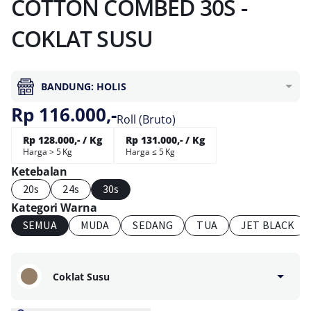
COTTON COMBED 30S -
COKLAT SUSU
BANDUNG: HOLIS
Rp 116.000,-
Roll (Bruto)
Rp 128.000,- / Kg
Rp 131.000,- / Kg
Harga > 5 Kg
Harga ≤ 5 Kg
Ketebalan
20s
24s
30s
Kategori Warna
SEMUA
MUDA
SEDANG
TUA
JET BLACK
Coklat Susu