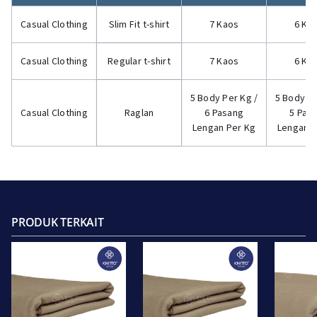
Casual Clothing
Slim Fit t-shirt
7 Kaos
6 Ka
Casual Clothing
Regular t-shirt
7 Kaos
6 Ka
5 Body Per Kg /
5 Body Pe
Casual Clothing
Raglan
6 Pasang
5 Pas
Lengan Per Kg
Lengan P
PRODUK TERKAIT