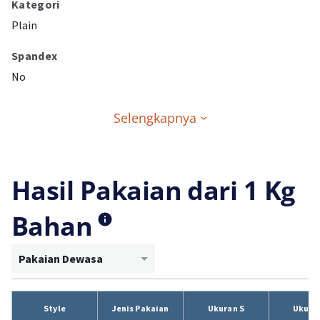
Kategori
Plain
Spandex
No
Selengkapnya
Hasil Pakaian dari 1 Kg
Bahan
Pakaian Dewasa
Style
Jenis Pakaian
Ukuran S
Ukura