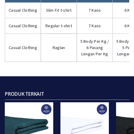
Casual Clothing
Slim Fit t-shirt
7 Kaos
6 Ka
Casual Clothing
Regular t-shirt
7 Kaos
6 Ka
5 Body Per Kg /
5 Body Pe
Casual Clothing
Raglan
6 Pasang
5 Pas
Lengan Per Kg
Lengan P
PRODUK TERKAIT