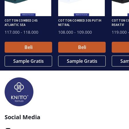
COTTON COMBED 24S
COTTON COMBED 30S PUTIH
COTTON CO
ATLANTIC SEA
NETRAL
REAKTIF
117.000
- 118.000
108.000
- 109.000
119.000
-
Beli
Beli
Sample Gratis
Sample Gratis
Sam
Social Media