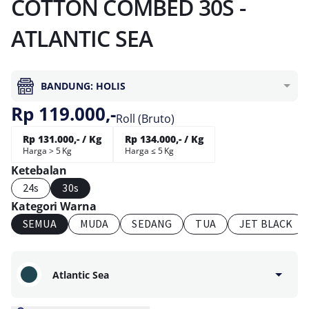
COTTON COMBED 30S -
ATLANTIC SEA
BANDUNG: HOLIS
Rp 119.000,-
Roll (Bruto)
Rp 131.000,- / Kg
Rp 134.000,- / Kg
Harga > 5 Kg
Harga ≤ 5 Kg
Ketebalan
24s
30s
Kategori Warna
SEMUA
MUDA
SEDANG
TUA
JET BLACK
Atlantic Sea