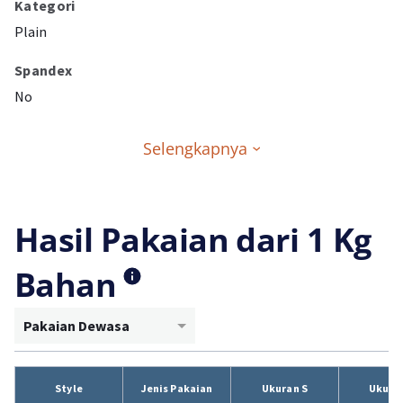
Kategori
Plain
Spandex
No
Selengkapnya
Hasil Pakaian dari 1 Kg
Bahan
Pakaian Dewasa
Style
Jenis Pakaian
Ukuran S
Ukura