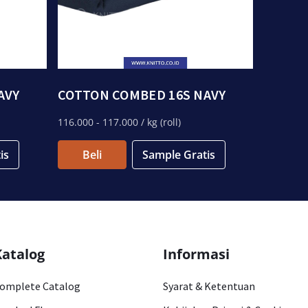
AVY
COTTON COMBED 16S NAVY
116.000
- 117.000
/ kg (roll)
is
Beli
Sample Gratis
Katalog
Informasi
omplete Catalog
Syarat & Ketentuan