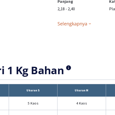
Panjang
Ka
2,18 - 2,40
Pla
Selengkapnya
ri 1 Kg Bahan
Ukuran S
Ukuran M
5 Kaos
4 Kaos