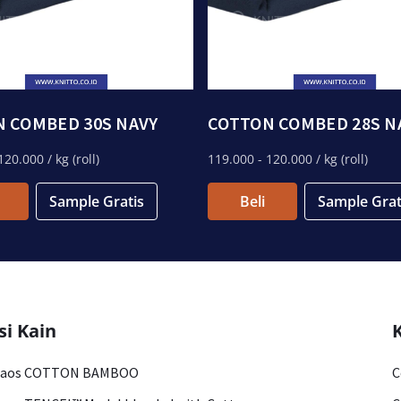
 COMBED 30S NAVY
COTTON COMBED 28S N
120.000
/ kg (roll)
119.000
- 120.000
/ kg (roll)
Sample Gratis
Beli
Sample Grat
si Kain
Kaos COTTON BAMBOO
C