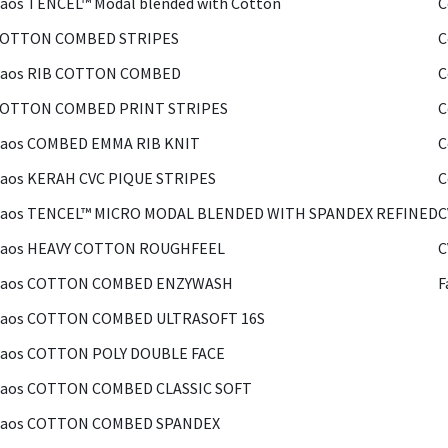
aos TENCEL™ Modal blended with Cotton
C
COTTON COMBED STRIPES
C
Kaos RIB COTTON COMBED
C
COTTON COMBED PRINT STRIPES
C
Kaos COMBED EMMA RIB KNIT
C
aos KERAH CVC PIQUE STRIPES
C
Kaos TENCEL™ MICRO MODAL BLENDED WITH SPANDEX REFINED
C
Kaos HEAVY COTTON ROUGHFEEL
C
Kaos COTTON COMBED ENZYWASH
F
Kaos COTTON COMBED ULTRASOFT 16S
Kaos COTTON POLY DOUBLE FACE
Kaos COTTON COMBED CLASSIC SOFT
Kaos COTTON COMBED SPANDEX