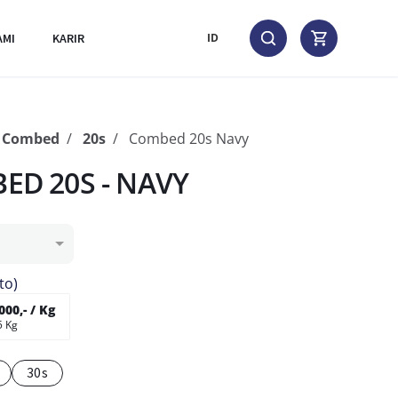
AMI
KARIR
ID
n Combed
20s
Combed 20s Navy
D 20S - NAVY
to)
000,- / Kg
5 Kg
30s