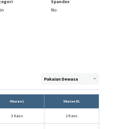
tegori
Spandex
in
No
Pakaian Dewasa
Ukuran L
Ukuran XL
3 Kaos
2 Kaos