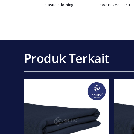
Casual Clothing
Oversized t-shirt
Produk Terkait