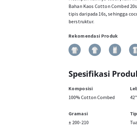
Bahan Kaos Cotton Combed 20s t
tipis daripada 16s, sehingga co
berstruktur.
Rekomendasi Produk
Spesifikasi Produ
Komposisi
Le
100% Cotton Combed
42"
Gramasi
Ti
± 200-210
Tu