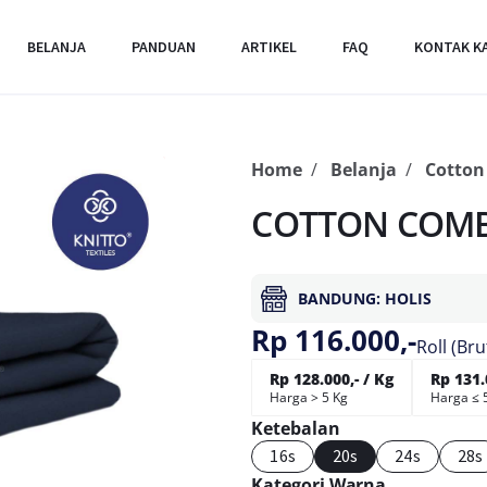
BELANJA
PANDUAN
ARTIKEL
FAQ
KONTAK K
Home
Belanja
Cotto
COTTON COMBE
BANDUNG: HOLIS
Rp 116.000,-
Roll (Bru
Rp 128.000,- / Kg
Rp 131.
Harga > 5 Kg
Harga ≤ 
Ketebalan
16s
20s
24s
28s
Kategori Warna