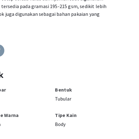
ersedia pada gramasi 195-215 gsm, sedikit lebih
cok juga digunakan sebagai bahan pakaian yang
k
bar
Bentuk
Tubular
pe Warna
Tipe Kain
a
Body