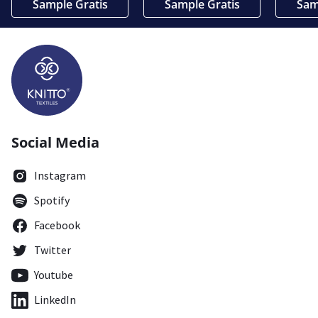
Sample Gratis
Sample Gratis
Sam
Social Media
Instagram
Spotify
Facebook
Twitter
Youtube
LinkedIn