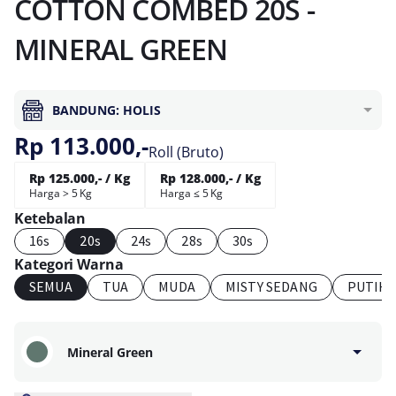
COTTON COMBED 20S -
MINERAL GREEN
BANDUNG: HOLIS
Rp 113.000,-
Roll (Bruto)
Rp 125.000,- / Kg
Rp 128.000,- / Kg
Harga > 5 Kg
Harga ≤ 5 Kg
Ketebalan
16s
20s
24s
28s
30s
Kategori Warna
SEMUA
TUA
MUDA
MISTY SEDANG
PUTIH
Mineral Green