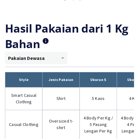
Hasil Pakaian dari 1 Kg
Bahan
Pakaian Dewasa
Style
Jenis Pakaian
Ukuran S
Ukura
Smart Casual
Shirt
5 Kaos
4 Ka
Clothing
4 Body Per Kg /
4 Body Pe
Oversized t-
Casual Clothing
5 Pasang
4 Pas
shirt
Lengan Per Kg
Lengan P