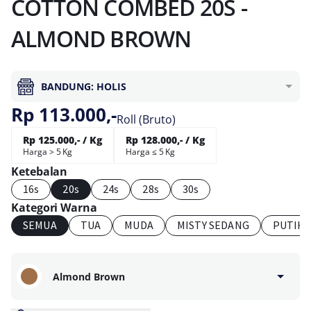
COTTON COMBED 20S -
ALMOND BROWN
BANDUNG: HOLIS
Rp 113.000,-
Roll (Bruto)
Rp 125.000,- / Kg
Rp 128.000,- / Kg
Harga > 5 Kg
Harga ≤ 5 Kg
Ketebalan
16s
20s
24s
28s
30s
Kategori Warna
SEMUA
TUA
MUDA
MISTY SEDANG
PUTIH
Almond Brown