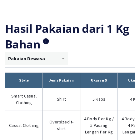
Hasil Pakaian dari 1 Kg
Bahan
Pakaian Dewasa
Style
Jenis Pakaian
Ukuran S
Ukura
Smart Casual
Shirt
5 Kaos
4 Ka
Clothing
4 Body Per Kg /
4 Body Pe
Oversized t-
Casual Clothing
5 Pasang
4 Pas
shirt
Lengan Per Kg
Lengan P