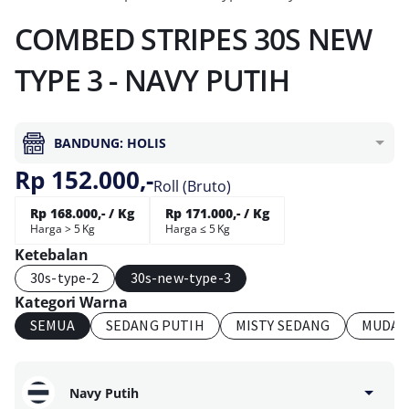
COMBED STRIPES 30S NEW
TYPE 3 - NAVY PUTIH
BANDUNG: HOLIS
Rp 152.000,-
Roll (Bruto)
Rp 168.000,- / Kg
Rp 171.000,- / Kg
Harga > 5 Kg
Harga ≤ 5 Kg
Ketebalan
30s-type-2
30s-new-type-3
Kategori Warna
SEMUA
SEDANG PUTIH
MISTY SEDANG
MUDA 
Navy Putih