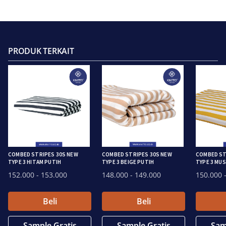
PRODUK TERKAIT
COMBED STRIPES 30S NEW
COMBED STRIPES 30S NEW
COMBED ST
TYPE 3 HITAM PUTIH
TYPE 3 BEIGE PUTIH
TYPE 3 MU
152.000
- 153.000
148.000
- 149.000
150.000
-
Beli
Beli
Sample Gratis
Sample Gratis
Sam