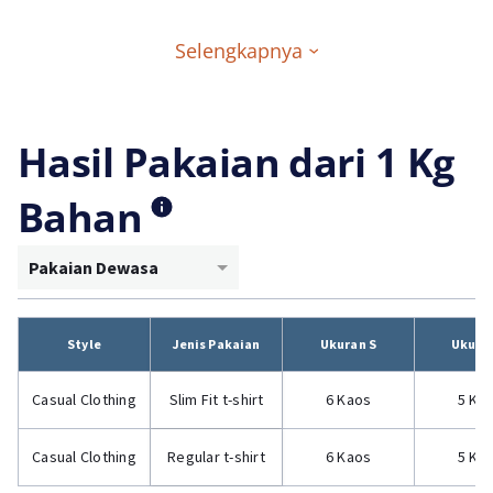
Selengkapnya
Hasil Pakaian dari 1 Kg
Bahan
Pakaian Dewasa
Style
Jenis Pakaian
Ukuran S
Ukura
Casual Clothing
Slim Fit t-shirt
6 Kaos
5 Ka
Casual Clothing
Regular t-shirt
6 Kaos
5 Ka