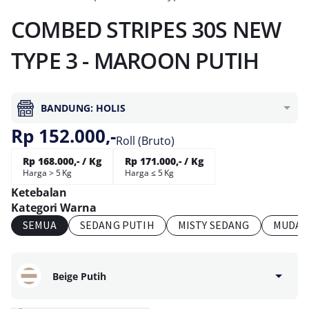
COMBED STRIPES 30S NEW
TYPE 3 - MAROON PUTIH
BANDUNG: HOLIS
Rp 152.000,-
Roll (Bruto)
Rp 168.000,- / Kg
Rp 171.000,- / Kg
Harga > 5 Kg
Harga ≤ 5 Kg
Ketebalan
Kategori Warna
SEMUA
SEDANG PUTIH
MISTY SEDANG
MUDA 
Beige Putih