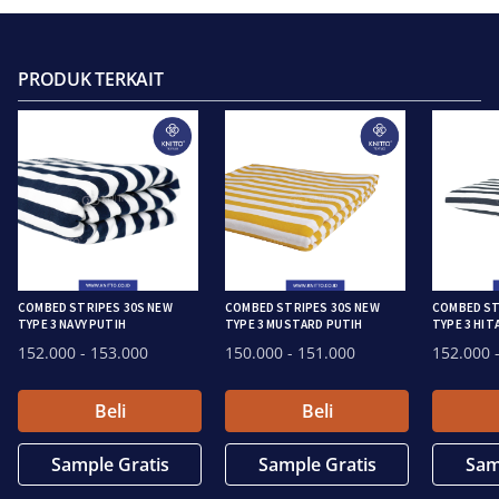
PRODUK TERKAIT
COMBED STRIPES 30S NEW
COMBED STRIPES 30S NEW
COMBED ST
TYPE 3 NAVY PUTIH
TYPE 3 MUSTARD PUTIH
TYPE 3 HIT
152.000
- 153.000
150.000
- 151.000
152.000
-
Beli
Beli
Sample Gratis
Sample Gratis
Sam