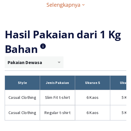
Selengkapnya
Hasil Pakaian dari 1 Kg
Bahan
Pakaian Dewasa
Style
Jenis Pakaian
Ukuran S
Ukura
Casual Clothing
Slim Fit t-shirt
6 Kaos
5 Ka
Casual Clothing
Regular t-shirt
6 Kaos
5 Ka