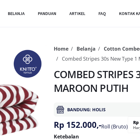
BELANJA
PANDUAN
ARTIKEL
FAQ
KONTAK K
Home
Belanja
Cotton Combed
Combed Stripes 30s New Type 1 
COMBED STRIPES 3
MAROON PUTIH
BANDUNG: HOLIS
Rp 152.000,-
Rp 
Roll (Bruto)
Har
Ketebalan