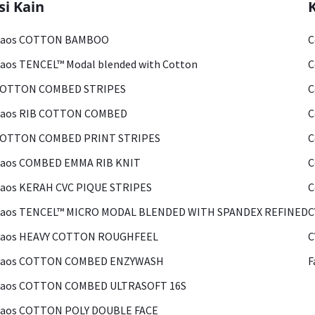
si Kain
Kaos COTTON BAMBOO
C
aos TENCEL™ Modal blended with Cotton
C
COTTON COMBED STRIPES
C
Kaos RIB COTTON COMBED
C
COTTON COMBED PRINT STRIPES
C
Kaos COMBED EMMA RIB KNIT
C
aos KERAH CVC PIQUE STRIPES
C
Kaos TENCEL™ MICRO MODAL BLENDED WITH SPANDEX REFINED
C
Kaos HEAVY COTTON ROUGHFEEL
C
Kaos COTTON COMBED ENZYWASH
F
Kaos COTTON COMBED ULTRASOFT 16S
Kaos COTTON POLY DOUBLE FACE