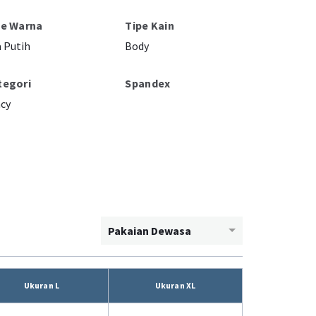
pe Warna
Tipe Kain
 Putih
Body
tegori
Spandex
cy
Pakaian Dewasa
Ukuran L
Ukuran XL