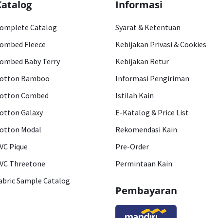
Katalog
Informasi
omplete Catalog
Syarat & Ketentuan
ombed Fleece
Kebijakan Privasi & Cookies
ombed Baby Terry
Kebijakan Retur
otton Bamboo
Informasi Pengiriman
otton Combed
Istilah Kain
otton Galaxy
E-Katalog & Price List
otton Modal
Rekomendasi Kain
VC Pique
Pre-Order
VC Threetone
Permintaan Kain
abric Sample Catalog
Pembayaran