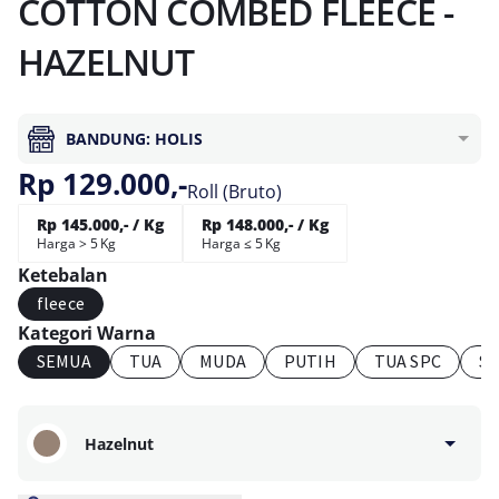
COTTON COMBED FLEECE -
HAZELNUT
BANDUNG: HOLIS
Rp 129.000,-
Roll (Bruto)
Rp 145.000,- / Kg
Rp 148.000,- / Kg
Harga > 5 Kg
Harga ≤ 5 Kg
Ketebalan
fleece
Kategori Warna
SEMUA
TUA
MUDA
PUTIH
TUA SPC
S
Hazelnut