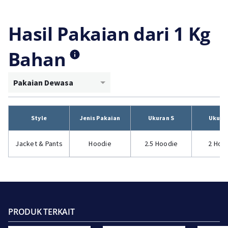
Hasil Pakaian dari 1 Kg
Bahan
Pakaian Dewasa
Style
Jenis Pakaian
Ukuran S
Ukura
Jacket & Pants
Hoodie
2.5 Hoodie
2 Hoo
PRODUK TERKAIT