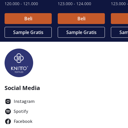
120.000
- 121.000
123.000
- 124.000
123.000
-
Beli
Beli
Sample Gratis
Sample Gratis
Sam
Social Media
Instagram
Spotify
Facebook