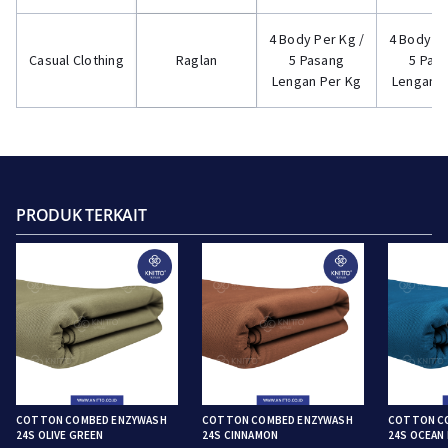
4 Body Per Kg /
4 Body Pe
Casual Clothing
Raglan
5 Pasang
5 Pas
Lengan Per Kg
Lengan P
PRODUK TERKAIT
COTTON COMBED ENZYWASH
COTTON COMBED ENZYWASH
COTTON C
24S OLIVE GREEN
24S CINNAMON
24S OCEAN