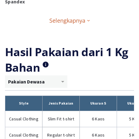
Spandex
Selengkapnya
Hasil Pakaian dari 1 Kg
Bahan
Pakaian Dewasa
Style
Jenis Pakaian
Ukuran S
Ukura
Casual Clothing
Slim Fit t-shirt
6 Kaos
5 Ka
Casual Clothing
Regular t-shirt
6 Kaos
5 Ka