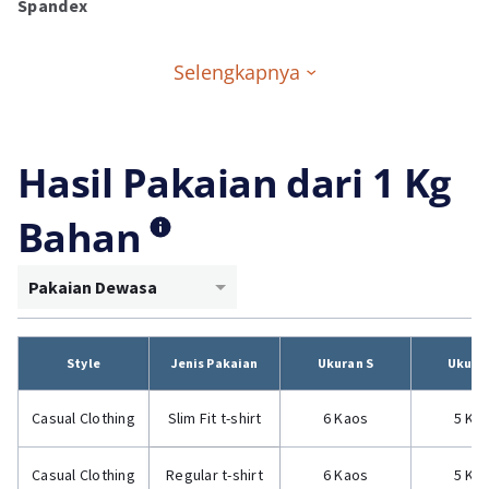
Spandex
Selengkapnya
Hasil Pakaian dari 1 Kg
Bahan
Pakaian Dewasa
Style
Jenis Pakaian
Ukuran S
Ukura
Casual Clothing
Slim Fit t-shirt
6 Kaos
5 Ka
Casual Clothing
Regular t-shirt
6 Kaos
5 Ka