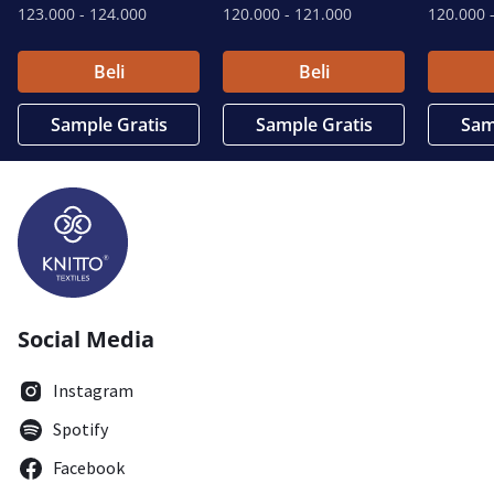
123.000
- 124.000
120.000
- 121.000
120.000
-
Beli
Beli
Sample Gratis
Sample Gratis
Sam
Social Media
Instagram
Spotify
Facebook