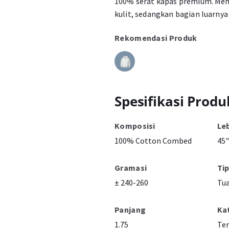
100% serat kapas premium. Memi
kulit, sedangkan bagian luarnya
Rekomendasi Produk
Spesifikasi Produ
Komposisi
Le
100% Cotton Combed
45"
Gramasi
Ti
± 240-260
Tu
Panjang
Ka
1.75
Ter