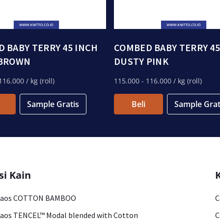
 BABY TERRY 45 INCH
COMBED BABY TERRY 45
 BROWN
DUSTY PINK
116.000
/ kg (roll)
115.000
- 116.000
/ kg (roll)
Sample Gratis
Beli
Sample Grat
si Kain
Kaos COTTON BAMBOO
C
aos TENCEL™ Modal blended with Cotton
C