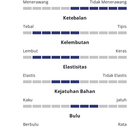
Menerawang
Tidak Menerawang
Ketebalan
Tebal
Tipis
Kelembutan
Lembut
Keras
Elastisitas
Elastis
Tidak Elastis
Kejatuhan Bahan
Kaku
Jatuh
Bulu
Berbulu
Rata