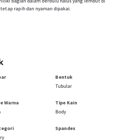
liki bagian dalam berbulu halus yang lembut di
 tetap rapih dan nyaman dipakai.
k
bar
Bentuk
Tubular
pe Warna
Tipe Kain
a
Body
tegori
Spandex
ry