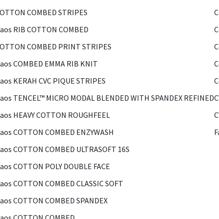
COTTON COMBED STRIPES
C
Kaos RIB COTTON COMBED
C
COTTON COMBED PRINT STRIPES
C
Kaos COMBED EMMA RIB KNIT
C
aos KERAH CVC PIQUE STRIPES
C
Kaos TENCEL™ MICRO MODAL BLENDED WITH SPANDEX REFINED
C
Kaos HEAVY COTTON ROUGHFEEL
C
Kaos COTTON COMBED ENZYWASH
F
Kaos COTTON COMBED ULTRASOFT 16S
Kaos COTTON POLY DOUBLE FACE
Kaos COTTON COMBED CLASSIC SOFT
Kaos COTTON COMBED SPANDEX
Kaos COTTON COMBED