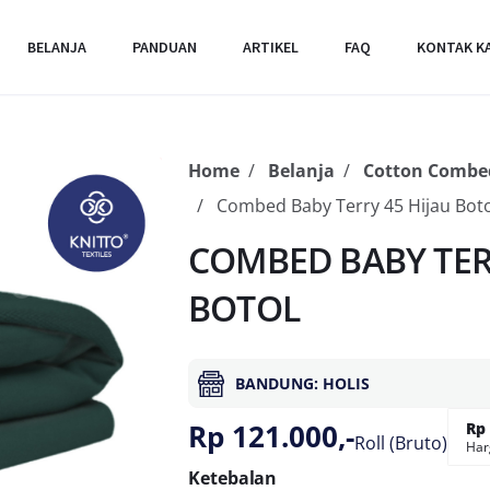
BELANJA
PANDUAN
ARTIKEL
FAQ
KONTAK K
Home
Belanja
Cotton Combed
Combed Baby Terry 45 Hijau Boto
COMBED BABY TERR
BOTOL
BANDUNG: HOLIS
Rp 121.000,-
Rp 
Roll (Bruto)
Har
Ketebalan