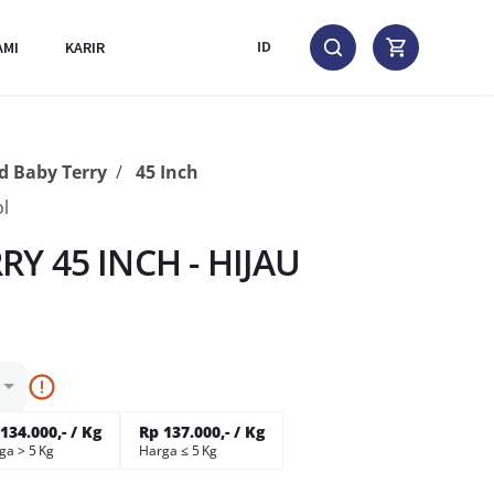
AMI
KARIR
ID
 Baby Terry
45 Inch
l
Y 45 INCH - HIJAU
134.000,- / Kg
Rp 137.000,- / Kg
ga > 5 Kg
Harga ≤ 5 Kg