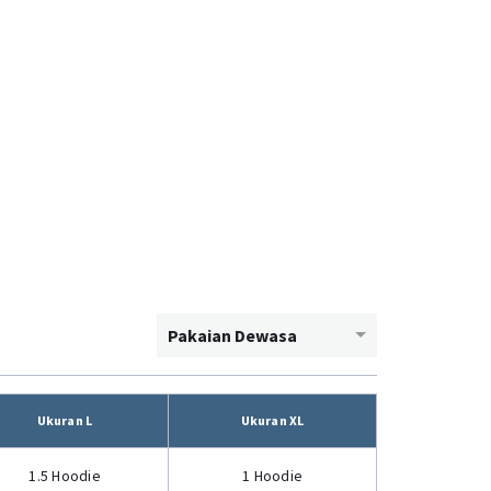
Pakaian Dewasa
Ukuran L
Ukuran XL
1.5 Hoodie
1 Hoodie