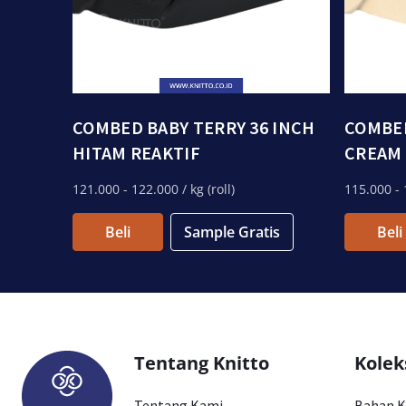
COMBED BABY TERRY 36 INCH
COMBED
HITAM REAKTIF
CREAM
121.000
- 122.000
/ kg (roll)
115.000
- 
Beli
Sample Gratis
Beli
Tentang Knitto
Kolek
Tentang Kami
Bahan 