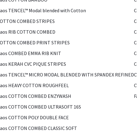
aos TENCEL™ Modal blended with Cotton
C
COTTON COMBED STRIPES
C
Kaos RIB COTTON COMBED
C
COTTON COMBED PRINT STRIPES
C
Kaos COMBED EMMA RIB KNIT
C
aos KERAH CVC PIQUE STRIPES
C
Kaos TENCEL™ MICRO MODAL BLENDED WITH SPANDEX REFINED
C
Kaos HEAVY COTTON ROUGHFEEL
C
Kaos COTTON COMBED ENZYWASH
F
Kaos COTTON COMBED ULTRASOFT 16S
Kaos COTTON POLY DOUBLE FACE
Kaos COTTON COMBED CLASSIC SOFT