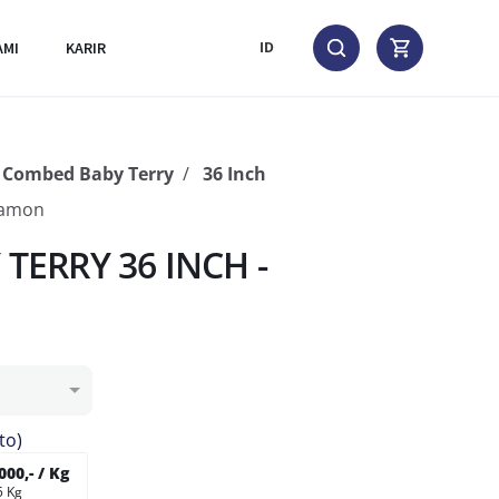
AMI
KARIR
ID
 Combed Baby Terry
36 Inch
namon
TERRY 36 INCH -
to)
000,- / Kg
5 Kg