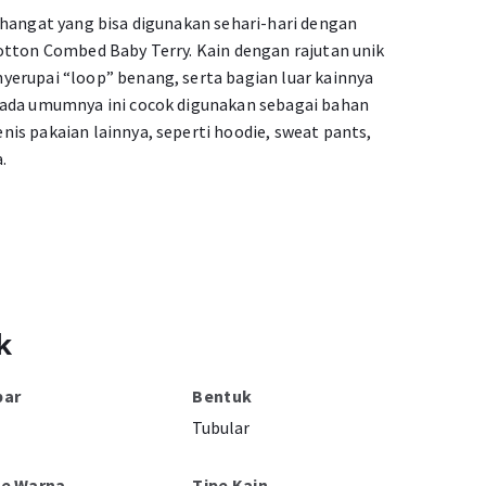
 hangat yang bisa digunakan sehari-hari dengan
otton Combed Baby Terry. Kain dengan rajutan unik
erupai “loop” benang, serta bagian luar kainnya
pada umumnya ini cocok digunakan sebagai bahan
is pakaian lainnya, seperti hoodie, sweat pants,
.
k
bar
Bentuk
Tubular
pe Warna
Tipe Kain