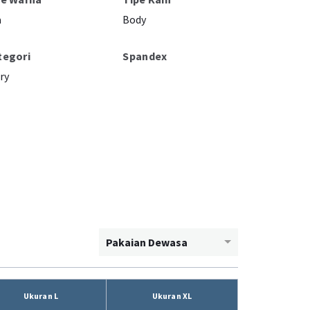
a
Body
tegori
Spandex
ry
Pakaian Dewasa
Ukuran L
Ukuran XL