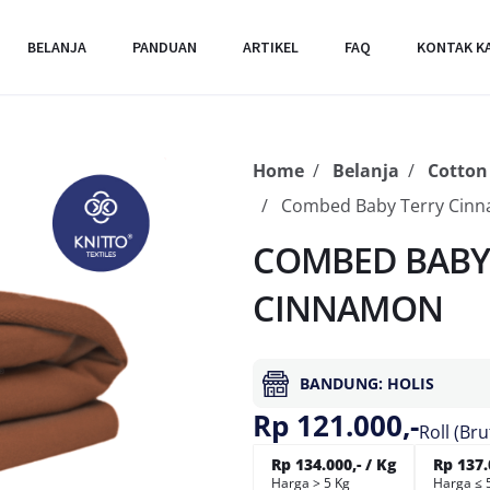
BELANJA
PANDUAN
ARTIKEL
FAQ
KONTAK K
Home
Belanja
Cotton
Combed Baby Terry Cin
COMBED BABY 
CINNAMON
BANDUNG: HOLIS
Rp 121.000,-
Roll (Bru
Rp 134.000,- / Kg
Rp 137.
Harga > 5 Kg
Harga ≤ 