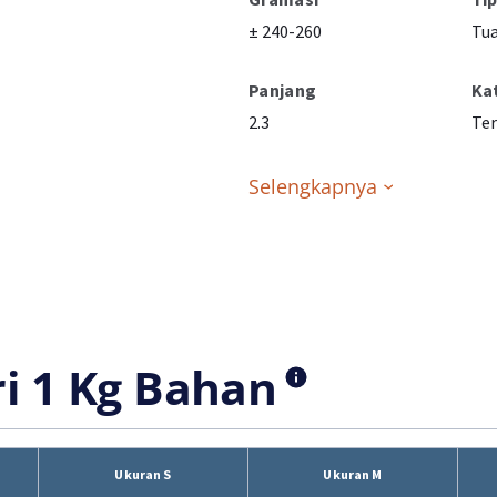
± 240-260
Tu
Panjang
Ka
2.3
Ter
Selengkapnya
ri 1 Kg Bahan
Ukuran S
Ukuran M