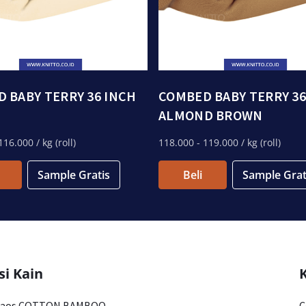
 BABY TERRY 36 INCH
COMBED BABY TERRY 36
ALMOND BROWN
116.000
/ kg (roll)
118.000
- 119.000
/ kg (roll)
Sample Gratis
Beli
Sample Grat
si Kain
Kaos COTTON BAMBOO
C