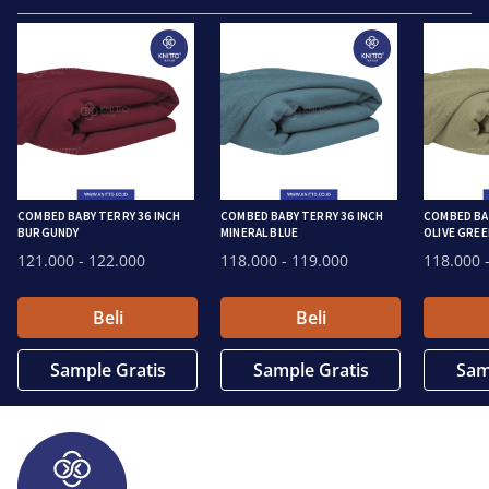
COMBED BABY TERRY 36 INCH
COMBED BABY TERRY 36 INCH
COMBED BAB
BURGUNDY
MINERAL BLUE
OLIVE GREE
121.000
- 122.000
118.000
- 119.000
118.000
-
Beli
Beli
Sample Gratis
Sample Gratis
Sam