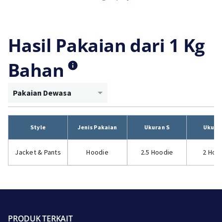
Hasil Pakaian dari 1 Kg
Bahan
Pakaian Dewasa
Style
Jenis Pakaian
Ukuran S
Ukura
Jacket & Pants
Hoodie
2.5 Hoodie
2 Hoo
PRODUK TERKAIT