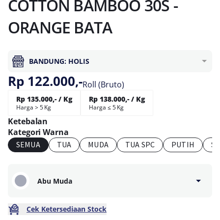
COTTON BAMBOO 30S -
ORANGE BATA
BANDUNG: HOLIS
Rp 122.000,-
Roll (Bruto)
Rp 135.000,- / Kg
Rp 138.000,- / Kg
Harga > 5 Kg
Harga ≤ 5 Kg
Ketebalan
Kategori Warna
SEMUA
TUA
MUDA
TUA SPC
PUTIH
S
Abu Muda
Cek Ketersediaan Stock