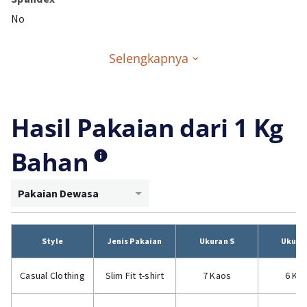
No
Selengkapnya
Hasil Pakaian dari 1 Kg
Bahan
Pakaian Dewasa
Style
Jenis Pakaian
Ukuran S
Ukura
Casual Clothing
Slim Fit t-shirt
7 Kaos
6 Ka