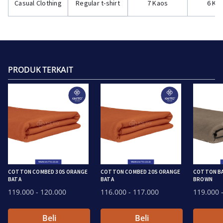
Casual Clothing
Regular t-shirt
7 Kaos
6 Ka
PRODUK TERKAIT
COTTON COMBED 30S ORANGE
COTTON COMBED 20S ORANGE
COTTON BA
BATA
BATA
BROWN
119.000
- 120.000
116.000
- 117.000
119.000
-
Beli
Beli