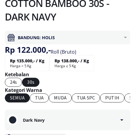
COTTON BAMBOO 30S -
DARK NAVY
BANDUNG: HOLIS
Rp 122.000,-
Roll (Bruto)
Rp 135.000,- / Kg
Rp 138.000,- / Kg
Harga > 5 Kg
Harga ≤ 5 Kg
Ketebalan
24s
30s
Kategori Warna
SEMUA
TUA
MUDA
TUA SPC
PUTIH
S
Dark Navy