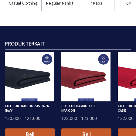
Casual Clothing
Regular t-shirt
7 Kaos
6 Ka
PRODUK TERKAIT
COTTON BAMBOO 24S DARK
COTTON BAMBOO 30S
COTTON BA
NAVY
MAROON
CABE
120.000
- 121.000
122.000
- 123.000
122.000
-
Beli
Beli