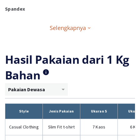
Spandex
Selengkapnya
Hasil Pakaian dari 1 Kg
Bahan
Pakaian Dewasa
Style
Jenis Pakaian
Ukuran S
Ukura
Casual Clothing
Slim Fit t-shirt
7 Kaos
6 Ka