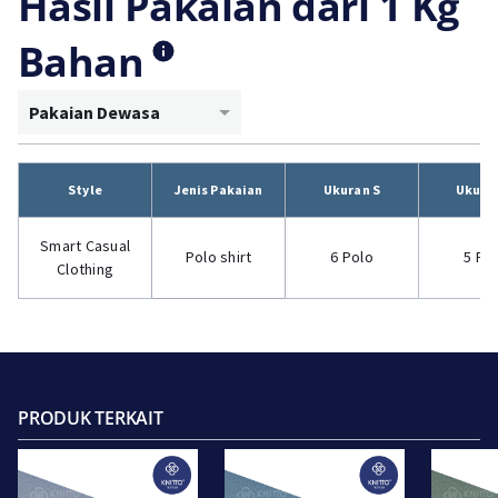
Hasil Pakaian dari 1 Kg
Bahan
Pakaian Dewasa
Style
Jenis Pakaian
Ukuran S
Ukura
Smart Casual
Polo shirt
6 Polo
5 Po
Clothing
PRODUK TERKAIT