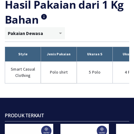
Hasil Pakaian dari 1 Kg
Bahan
Pakaian Dewasa
Style
Jenis Pakaian
Ukuran S
Ukura
Smart Casual
Polo shirt
5 Polo
4 Po
Clothing
PRODUK TERKAIT