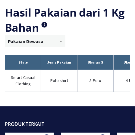
Hasil Pakaian dari 1 Kg
Bahan
Pakaian Dewasa
Style
Jenis Pakaian
Ukuran S
Ukura
Smart Casual
Polo shirt
5 Polo
4 Po
Clothing
PRODUK TERKAIT